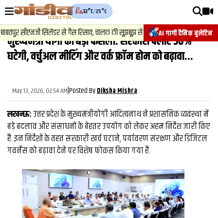
32°C
/
25°C
वीडियोज़
2
.
न्यूज़
-
ाबतपुर सीएनजी सिलेंडर से गैस रिसाव, चालक की सूझबूझ से टला बड़ा हादसा.
AI गार्गी दैनिक बुलेटिन
मुख्यमंत्री योगी का बड़ा फैसला: सरकारी फ्लीट 50%
वाराणसी न्यूज़
घटेगी, वर्चुअल मीटिंग और वर्क फ्रॉम होम को बढ़ावा...
न्यूज़
राजनीति
|
Posted By
May 13, 2026, 02:54 AM
Diksha Mishra
फिल्मी
लखनऊ:
उत्तर प्रदेश के मुख्यमंत्रीयोगी आदित्यनाथ ने प्रशासनिक व्यवस्था में
साहित्य
बड़े बदलाव और संसाधनों के बेहतर उपयोग को लेकर अहम निर्देश जारी किए
हैं. इन निर्देशों के तहत सरकारी खर्च घटाने, पर्यावरण संरक्षण और डिजिटल
संस्कृति
गवर्नेंस को बढ़ावा देने पर विशेष फोकस किया गया है.
ख़ान पान और जीवनशैली
अंतरराष्ट्रीय
फैक्ट चेक