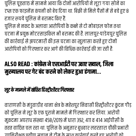
व्यापार
पुलिस पूछताछ में सामने आया कि दोनों आराेपियों ने लूटा गया सोने का
टप्स एक फाइनेंस कंपनी को बेच दिया था. बिक्री से मिले पैसों में से बचे हुए 8
मौसम
हजार रुपये पुलिस ने बरामद किए हैं.
देश
पुलिस ने नकद के अलावा आरोपियों के कब्‍जे से दो मोबाइल फोन तथा
घटना में प्रयुक्त मोटरसाइकिल भी बरामद की है. लालपुर-पांडेयपुर पुलिस
की कार्रवाई से झपटमारी की इस घटना का खुलासा करते हुए दोनों
Privacy
आरोपियों को गिरफ्तार कर आगे की विधिक कार्रवाई की जा रही है.
Policy
right
26
ALSO READ :
कांग्रेस ने एसआईटी पर उठाए सवाल, जिला
iv.in
मुख्‍यालय पर गेट बंद करने को लेकर हुआ हंगामा...
लूट के मामले में वांछित हिस्ट्रीशीटर गिरफ्तार
वाराणसी के मंडुवाडीह थाना क्षेत्र के महेशपुर निवासी हिस्ट्रीशीटर कुंदन गौड़
को पुलिस ने लूट के एक पुराने मामले में गिरफ्तार कर लिया. आरोपी
मुकदमा अपराध संख्या 458/2019 में धारा 392, 411 व 414 आईपीसी के
तहत वांछित चल रहा था. पुलिस के अनुसार बुधवार लहरतारा चौकी प्रभारी
उपनिरीक्षक प्रवीण सचान ने टीम के साथ कार्रवाई करते हुए आरोपी को