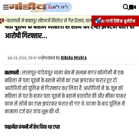
32°C
/
25°C
वीडियोज़
़
-
वाराणसी में बाबतपुर सीएनजी सिलेंडर से गैस रिसाव, चालक की सूझबूझ से टला बड़ा हादसा.
AI गार्गी दैनिक बुलेटिन
पता पूछने के बहाने महिला से सोने का टप्स झपटने वाले दो
वाराणसी न्यूज़
आरोपी गिरफ्तार...
न्यूज़
राजनीति
|
Posted By
Jun 24, 2026, 08:47 AM
Diksha Mishra
फिल्मी
वाराणसी :
लालपुर-पांडेयपुर थाना क्षेत्र में सत्यम नगर कॉलोनी में एक
साहित्य
महिला से पता पूछने के बहाने सोने का टप्स झपटकर फरार हुए दो
आरोपियों को पुलिस ने गिरफ्तार कर लिया है. आरोपियों ने 16 जून को
संस्कृति
महिला से घर के बाहर पता पूछने के बहाने बातचीत की और मौका पाकर
कान से सोने का टप्स झपटकर फरार हो गए थे. घटना के बाद पुलिस ने
ख़ान पान और जीवनशैली
मामला दर्ज कर जांच शुरू की थी.
अंतरराष्ट्रीय
फाइनेंस कंपनी में बेच दिया था टप्स
फैक्ट चेक