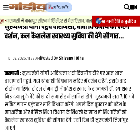
33°C
/
26°C
वीडियोज़
-
वाराणसी में बाबतपुर सीएनजी सिलेंडर से गैस रिसाव, चालक की सूझबूझ से टला बड़ा हादसा.
AI गार्गी दैनिक बुलेटिन
मुख्‍यमंत्री योगी पहुंचे वाराणसी, बाबा विश्वनाथ का करेंगे
वाराणसी न्यूज़
दर्शन, कल कैशलेस स्वास्थ्य सुविधा की देंगे सौगात...
न्यूज़
राजनीति
|
Posted By
Jul 07, 2026, 11:32 AM
Shivangi Ojha
फिल्मी
वाराणसी :
मुख्यमंत्री योगी आदित्यनाथ दो दिवसीय दौरे पर आज शाम
साहित्य
वाराणसी पहुंचे. यहां श्रीकाशी विश्वनाथ मंदिर में दर्शन करेंगे. इसके बाद
रोहनिया स्थित होटल लेमन ट्री में प्रदेश सरकार के राज्यमंत्री डॉ. दयाशंकर
संस्कृति
मिश्र दयालु के बेटे की शादी समारोह में शामिल होंगे. मुख्यमंत्री रात 7:10 बजे
सर्किट हाउस पहुंचकर रात्रि विश्राम करेंगे. अगले दिन बुधवार को प्रदेश के
ख़ान पान और जीवनशैली
माध्यमिक और बेसिक शिक्षा विभाग के शिक्षकों के साथ ही शिक्षामित्रों को
अंतरराष्ट्रीय
कैशलेस स्वास्थ्य सुविधा की सौगात देंगे. उसी दिन ही मुख्यमंत्री मिर्जापुर
जाएंगे.
फैक्ट चेक