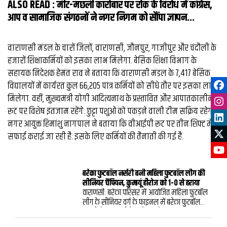
ALSO READ :
मीट-मछली कारोबार पर रोक के विरोध में कांग्रेस,
आप व सामाजिक संगठनों ने नगर निगम को सौंपा ज्ञापन...
वाराणसी मंडल के चारों जिलों, वाराणसी, जौनपुर, गाजीपुर और चंदौली के
हजारों शिक्षाकर्मियों को इसका लाभ मिलेगा. बेसिक शिक्षा विभाग के
सहायक निदेशक हेमंत राव ने बताया कि वाराणसी मंडल के 7,417 बेसिक
विद्यालयों में कार्यरत कुल 66,205 पात्र कर्मियों को सीधे तौर पर इसका लाभ
मिलेगा. वहीं, मुख्यमंत्री योगी आदित्यनाथ के प्रस्तावित और आपातकालीन
रूट पर विशेष इंतजाम रहेंगे. छुट्टा पशुओं को पकड़ने वाली टीम सक्रिय रहेगी.
नगर आयुक्त हिमांशु नागपाल ने बताया कि वीआईपी रूट पर तीन शिफ्ट में
सफाई कराई जा रही है. इसके लिए कर्मियों की तैनाती की गई है.
बरेका फुटबॉल नर्सरी बनी महिला फुटबॉल लीग की
सीनियर चैंपियन, कुमायूं हीरोज को 1-0 से हराया
वाराणसी: बरेका परिसर में आयोजित महिला फुटबॉल
लीग के सीनियर वर्ग के फाइनल में बरेका फुटबॉल
नर्सरी ने कुमायूं हीरोज को 1-0 से हराकर खिताब
अपने नाम कर लिया। शनिवार को खेले गए रोमांचक