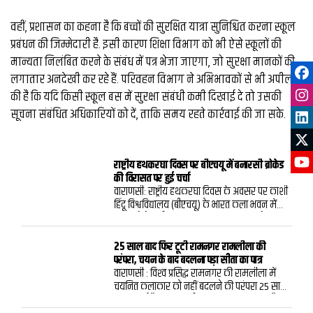
वहीं, प्रशासन का कहना है कि बच्चों की सुरक्षित यात्रा सुनिश्चित करना स्कूल
प्रबंधन की जिम्मेदारी है. इसी कारण शिक्षा विभाग को भी ऐसे स्कूलों की
मान्यता निलंबित करने के संबंध में पत्र भेजा जाएगा, जो सुरक्षा मानकों की
लगातार अनदेखी कर रहे हैं. परिवहन विभाग ने अभिभावकों से भी अपील
की है कि यदि किसी स्कूल बस में सुरक्षा संबंधी कमी दिखाई दे तो उसकी
सूचना संबंधित अधिकारियों को दें, ताकि समय रहते कार्रवाई की जा सके.
राष्ट्रीय हथकरघा दिवस पर बीएचयू में बनारसी ब्रोकेड
की विरासत पर हुई चर्चा
वाराणसी: राष्ट्रीय हथकरघा दिवस के अवसर पर काशी
हिंदू विश्वविद्यालय (बीएचयू) के भारत कला भवन में
“धागों से बेहतरीन परिधान तक” विषय पर विशेष
बातचीत का आयोजन किया गया। कार्यक्रम में बनारस
के ब्रोकेड और बनारसी वस्त्रों की समृद्ध परंपरा, उनकी
25 साल बाद फिर टूटी रामनगर रामलीला की
बारीक कारीगरी तथा बदलते दौर में हथकरघा की
परंपरा, चयन के बाद बदलना पड़ा सीता का पात्र
प्रासंगिकता पर चर्चा हुई।कार्यक्रम में राष्ट्रीय एवं संत
वाराणसी : विश्‍व प्रसिद्ध रामनगर की रामलीला में
कबीर पुरस्कार से सम्मानित बुनकर कमालुद्दीन
चयनित कलाकार को नहीं बदलने की परंपरा 25 साल
अंसारी और युवा कलाकार मोहम्मद मुज़म्मिल ने
बाद टूट गई है. इस बार सीता का पात्र बदलना पड़ा है.
हथकरघा के महत्व पर अपने विचार रखे। उन्होंने कहा