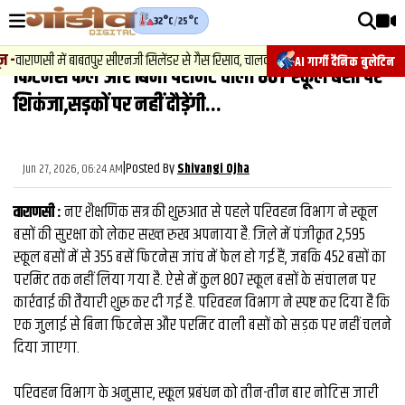
32°C
/
25°C
वीडियोज़
-
वाराणसी में बाबतपुर सीएनजी सिलेंडर से गैस रिसाव, चालक की सूझबूझ से टला बड़ा हादसा.
AI गार्गी दैनिक बुलेटिन
फिटनेस फेल और बिना परमिट वाली 807 स्कूल बसों पर
वाराणसी न्यूज़
शिकंजा,सड़कों पर नहीं दौड़ेंगी...
न्यूज़
राजनीति
|
Posted By
Jun 27, 2026, 06:24 AM
Shivangi Ojha
फिल्मी
वाराणसी :
नए शैक्षणिक सत्र की शुरुआत से पहले परिवहन विभाग ने स्कूल
साहित्य
बसों की सुरक्षा को लेकर सख्त रुख अपनाया है. जिले में पंजीकृत 2,595
स्कूल बसों में से 355 बसें फिटनेस जांच में फेल हो गई हैं, जबकि 452 बसों का
संस्कृति
परमिट तक नहीं लिया गया है. ऐसे में कुल 807 स्कूल बसों के संचालन पर
कार्रवाई की तैयारी शुरू कर दी गई है. परिवहन विभाग ने स्पष्ट कर दिया है कि
ख़ान पान और जीवनशैली
एक जुलाई से बिना फिटनेस और परमिट वाली बसों को सड़क पर नहीं चलने
अंतरराष्ट्रीय
दिया जाएगा.
फैक्ट चेक
परिवहन विभाग के अनुसार, स्कूल प्रबंधन को तीन-तीन बार नोटिस जारी