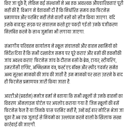
व्यापार
किए जा चुके हैं, लेकिन कई संस्थानों ने अब तक आवश्यक औपचारिकताएं पूरी
नहीं की हैं. विभाग ने चेतावनी दी है कि निर्धारित समय तक फिटनेस
मौसम
प्रमाणपत्र और परमिट नहीं लेने वाली बसों को सीज किया जाएगा. यदि
देश
इसके बावजूद सड़क पर संचालन करते हुए पकड़ी गईं तो उनके पंजीकरण
निलंबित करने के साथ जुर्माना भी लगाया जाएगा.
Privacy
संभागीय परिवहन कार्यालय ने स्कूल संचालकों और वाहन स्वामियों को
Policy
right
निर्देश दिया है कि सभी दस्तावेज समय पर पूरे कराएं और बसों की तकनीकी
26
जांच अवश्य कराएं. फिटनेस जांच के दौरान बसों के ब्रेक, टायर, स्टीयरिंग,
iv.in
इमरजेंसी एग्जिट, अग्निशमन यंत्र, फर्स्ट एड बॉक्स और स्पीड गवर्नर समेत
अन्य सुरक्षा मानकों की जांच की जाती है. इन मानकों पर खरा उतरने के बाद
ही फिटनेस प्रमाणपत्र जारी किया जाता है.
आरटीओ (प्रवर्तन) मनोज वर्मा ने बताया कि सभी स्कूलों से उनके वाहनों का
विवरण ऑनलाइन पोर्टल पर अपलोड कराया गया है. जिन स्कूलों की बसें
फिटनेस फेल हैं या जिनके पास परमिट नहीं है, उन्हें कई बार नोटिस भेजा जा
चुका है.अब एक जुलाई से नियमों का उल्लंघन करने वालों के खिलाफ सख्त
कार्रवाई की जाएगी.