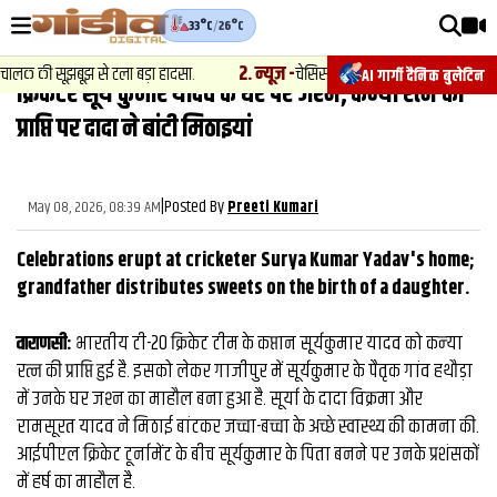
33°C
/
26°C
वीडियोज़
2
.
न्यूज़
-
की सूझबूझ से टला बड़ा हादसा.
चेसिस नंबर बदलकर वाहनों की खरीद फरोख्‍त क
AI गार्गी दैनिक बुलेटिन
क्रिकेटर सूर्य कुमार यादव के घर पर जश्‍न, कन्‍या रत्‍न की
वाराणसी न्यूज़
प्राप्ति पर दादा ने बांटी मिठाइयां
न्यूज़
राजनीति
|
Posted By
May 08, 2026, 08:39 AM
Preeti Kumari
फिल्मी
Celebrations erupt at cricketer Surya Kumar Yadav's home;
साहित्य
grandfather distributes sweets on the birth of a daughter.
संस्कृति
वाराणसी:
भारतीय टी-20 क्रिकेट टीम के कप्तान सूर्यकुमार यादव को कन्‍या
रत्न की प्राप्ति हुई है. इसको लेकर गाजीपुर में सूर्यकुमार के पैतृक गांव हथौड़ा
ख़ान पान और जीवनशैली
में उनके घर जश्‍न का माहौल बना हुआ है. सूर्या के दादा विक्रमा और
अंतरराष्ट्रीय
रामसूरत यादव ने मिठाई बांटकर जच्चा-बच्चा के अच्छे स्वास्थ्य की कामना की.
आईपीएल क्रिकेट टूर्नामेंट के बीच सूर्यकुमार के पिता बनने पर उनके प्रशंसकों
फैक्ट चेक
में हर्ष का माहौल है.