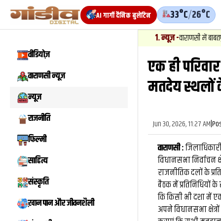
33°C
/
26°C
AI गार्गी दैनिक बुलेटिन
1
.
न्यूज़
-
वाराणसी में बाबतपुर सीएनजी स
वीडियोज़
एक ही परिवार
वाराणसी न्यूज़
मतदेय स्थलों क
न्यूज़
राजनीति
Jun 30, 2026, 11:27 AM
|
Po
फिल्मी
वाराणसी :
जिलाधिकारी सत
विधानसभा निर्वाचन क्षे
साहित्य
राजनीतिक दलों के प्र
संस्कृति
बैठक में प्रतिनिधियों
कि किसी भी दशा में
ख़ान पान और जीवनशैली
अपने विधानसभा क्षेत्र