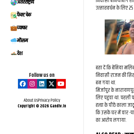
निवासी बेनियाबाग शा
अंतरराष्ट्रीय
मिस्टर बीस्ट से दो 
उत्‍साहवर्धन के लिए 25
फैक्ट चेक
बातचीत, फिर छोड़ी ₹
व्यापार
नौकरी: कैसे हैरी उप्प
मौसम
के बड़े फूड व्लॉग
देश
बता दें कि बेनिया मलि
Follow us on
निवासी राजन की सिर मे
बन गया था.
मिर्जापुर के नारायणप
लिए पहुंचा था. पहली प
About Us
Privacy Policy
हत्या के पीछे काला जा
Copyright ©
2026
Gandiv.in
कि उसके घर में चार -प
का आरोप लगाया.