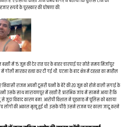
मिल हैं. एडीसीपी काशी जोन वैभव बांगर ने बताया कि पुलिस टीम को
घंटे की
रंग मल्हार में संदूक पर दिख
 हजार रुपये के पुरस्‍कार की घोषणा की.
26 लाख की
कला कौशल, प्रकृति संरक्षण
ल बने देश
दिया संदेश...
र...
न बस्‍ती में 15 जून की देर रात घर के बाहर चारपाई पर सोते समय मिर्जापुर
ं गोली मारकर हत्या कर दी गई थी. घटना के बाद क्षेत्र में दहशत का माहौल
ुर निवासी राजन अपनी दूसरी पत्नी के बेटे की 20 जून को होने वाली सगाई के
त्नी उसके साथ नारायणपुर में रहती है. प्रारंभिक जांच में सामने आया है कि
दू से जुड़ा विवाद कारण बना. आरोपी विशाल ने पूछताछ में पुलिस को बताया
ांच लोगों की अकाल मृत्‍यु हुई थी. इसके पीछे उसने राजन पर काला जादू करने