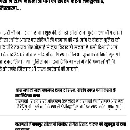
णसी में राज्‍य महिला आयोग की सदस्‍य करेंगी जनसुनवाई,
निस्तारण...
 कई टीमों का गठन कर जांच शुरू की. सैकडों सीसीटीवी फुटेज, स्थानीय लोगों
ाक्ष्यों के आधार पर संदिग्धों की पहचान की गई. जांच के दौरान पुलिस को
ा के पीछे तंत्र-मंत्र और ओझाई से जुड़ा विवाद हो सकता है. इसी दिशा में आगे
 के बाद 24 घंटे में चार संदिग्धों को गिरफ्त में लिया. पूछताछ में मिले सुरागों
फ्तार कर लिया गया. पुलिस का कहना है कि मामले में यदि अन्य लोगों की
है तो उनके खिलाफ भी सख्त कार्रवाई की जाएगी.
असि नदी को नाला कहने पर एनजीटी सख्त, राष्ट्रीय स्वच्छ गंगा मिशन के
महानिदेशक तलब
वाराणसी : राष्ट्रीय हरित अधिकरण (एनजीटी) ने वाराणसी की पौराणिक असि नदी
की टैपिंग और उसे नाले के रूप में श्रेणीबद्ध किए जाने पर सख्‍त रवैया अपनाया है.
एनजीटी ने राष्ट्रीय स्वच्छ गंगा मिशन से पूछा है कि गंगा की सहायक नदी की टैपिंग
की अनुमति राज्य सरकार को किस आधार पर दी गई और उसे नाले की श्रेणी में
कैसे रखा गया. एनजीटी को राष्ट्रीय स्वच्छ गंगा मिशन की ओर से जवाब दिया गया,
वाराणसी में बाबतपुर सीएनजी सिलेंडर से गैस रिसाव, चालक की सूझबूझ से टला
लेकिन उससे असंतुष्ट अधिकरण ने मिशन के महानिदेशक को 13 अक्टूबर को
बड़ा हादसा.