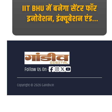
ाया
IIT BHU में बनेगा सेंटर फॉर
 का
इनोवेशन, इंक्यूबेशन एंड
एंटरप्रेन्योरशिप, स्टार्टअप को
मिलेगा नया मंच...
Follow Us On -
Copyright ©
2026
Gandiv.in