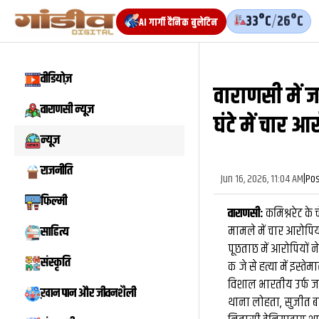
33°C
/
26°C
AI गार्गी दैनिक बुलेटिन
वीडियोज़
वाराणसी में जाद
वीडियो
वाराणसी न्यूज़
घंटे में चार आ
न्यूज़
राजनीति
Jun 16, 2026, 11:04 AM
|
Pos
फिल्मी
वाराणसी:
कमिश्नरेट के 
मामले में चार आरोपिय
साहित्य
पूछताछ में आरोपियों ने
संस्कृति
कब्जे से हत्या में इस
विशाल भारतीय उर्फ जा
ख़ान पान और जीवनशैली
थाना लोहता, सुजीत बा