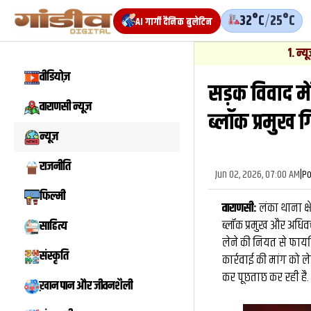
32°C
/
25°C
AI गार्गी दैनिक बुलेटिन
1
.
न्यूज़
-
वाराणसी में
वीडियोज़
सड़क विवाद मे
वाराणसी न्यूज़
ब्लॉक प्रमुख ग
न्यूज़
राजनीति
Jun 02, 2026, 07:00 AM
|
Po
फिल्मी
वाराणसी:
लंका थाना क्षे
ब्लॉक प्रमुख और अधिव
साहित्य
लेने की नियत से फायर
संस्कृति
कार्रवाई की मांग को 
कर पूछताछ कर रही है.
ख़ान पान और जीवनशैली