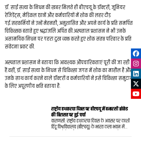
डॉ. साईं सत्या के निधन की खबर मिलते ही बीएचयू के डॉक्टरों, जूनियर
रेजिडेंट्स, मेडिकल छात्रों और कर्मचारियों में शोक की लहर दौड़
गई.सहकर्मियों ने उन्हें मेहनती, अनुशासित और अपने कार्य के प्रति समर्पित
चिकित्सक बताते हुए श्रद्धांजलि अर्पित की.अस्पताल प्रशासन ने भी उनके
असामयिक निधन पर गहरा दुख व्यक्त करते हुए शोक संतप्त परिवार के प्रति
संवेदना प्रकट की.
अस्पताल प्रशासन ने बताया कि आवश्यक औपचारिकताएं पूरी की जा रही
हैं.वहीं, डॉ. साईं सत्या के निधन से चिकित्सा जगत में शोक का माहौल है और
उनके साथ कार्य करने वाले डॉक्टरों व कर्मचारियों ने इसे चिकित्सा समुदाय
के लिए अपूरणीय क्षति बताया है.
राष्ट्रीय हथकरघा दिवस पर बीएचयू में बनारसी ब्रोकेड
की विरासत पर हुई चर्चा
वाराणसी: राष्ट्रीय हथकरघा दिवस के अवसर पर काशी
हिंदू विश्वविद्यालय (बीएचयू) के भारत कला भवन में
“धागों से बेहतरीन परिधान तक” विषय पर विशेष
बातचीत का आयोजन किया गया। कार्यक्रम में बनारस