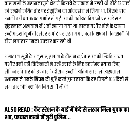
व्यापार
वाराणसी के महामनापुरी क्षेत्र में किराये के मकान में रहती थीं. बीते 13 मार्च
को उन्होंने कथित तौर पर इंसुलिन का ओवरडोज ले लिया था, जिसके बाद
मौसम
उनकी तबीयत अत्यंत गंभीर हो गई. उनकी तबीयत बिगड़ने पर उन्हें सर
देश
सुंदरलाल अस्पताल में भर्ती कराया गया था. हालत गंभीर होने के कारण
उन्हें आईसीयू में वेंटिलेटर सपोर्ट पर रखा गया, जहां विशेषज्ञ चिकित्सकों की
टीम लगातार उनका उपचार कर रही थी.
Privacy
Policy
right
अस्पताल सूत्रों के अनुसार, इलाज के दौरान कई बार उनकी स्थिति अत्यंत
26
गंभीर बनी रही.चिकित्सकों ने उन्हें बचाने के लिए हरसंभव प्रयास किए,
iv.in
लेकिन रविवार को उपचार के दौरान उन्होंने अंतिम सांस ली.अस्पताल
प्रशासन ने उनके निधन की पुष्टि करते हुए बताया कि वह पिछले 105 दिनों से
लगातार चिकित्सकीय निगरानी में थीं.
ALSO READ :
कैंट स्‍टेशन के यार्ड में फंदे से लटका मिला युवक का
शव, पहचान करने में जुटी पुलिस...