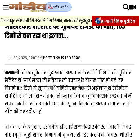
32°C
/
25°C
वीडियोज़
2
.
न्यूज
 बाबतपुर सीएनजी सिलेंडर से गैस रिसाव, चालक की सूझबूझ से टला बड़ा हादसा.
AI गार्गी दैनिक बुलेटिन
आखिरकार वेंटिलेटर पर जूनियर रेजिडेंट की मौत, 105
वाराणसी न्यूज़
दिनों से चल रहा था इलाज...
न्यूज़
राजनीति
|
Posted By
Jun 29, 2026, 07:07 AM
Isha Yadav
फिल्मी
वाराणसी :
बीएचयू के सर सुंदरलाल अस्पताल के सर्जरी विभाग की जूनियर
साहित्य
रेजिडेंट डॉ. साईं सत्‍या की रविवार को उपचार के दौरान मौत हो गई. वह
पिछले 105 दिनों से सुपर स्पेशियलिटी कॉम्प्लेक्स के आईसीयू में वेंटिलेटर
संस्कृति
सपोर्ट पर थीं. लंबे समय तक चले इलाज के बावजूद चिकित्सक उन्हें बचाने में
सफल नहीं हो सके. उनके निधन की सूचना मिलते ही अस्पताल परिसर में
ख़ान पान और जीवनशैली
शोक की लहर दौड़ गई.
अंतरराष्ट्रीय
जानकारी के अनुसार, 25 वर्षीय डॉ. साईं सत्या बिहार की रहने वाली थीं.वह
फैक्ट चेक
बीएचयू में न्यूरो सर्जरी विभाग में जूनियर रेजिडेंट के रूप में कार्यरत थीं और