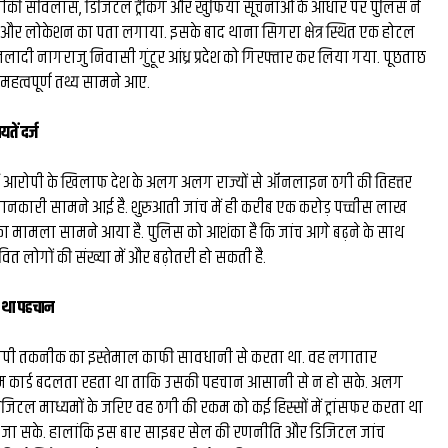
की सर्विलांस, डिजिटल ट्रैकिंग और खुफिया सूचनाओं के आधार पर पुलिस ने
और लोकेशन का पता लगाया. इसके बाद थाना सिगरा क्षेत्र स्थित एक होटल
लादी नागराजु निवासी गुंटूर आंध्र प्रदेश को गिरफ्तार कर लिया गया. पूछताछ
महत्वपूर्ण तथ्य सामने आए.
ें दर्ज
ें आरोपी के खिलाफ देश के अलग अलग राज्यों से ऑनलाइन ठगी की तिहत्तर
ी जानकारी सामने आई है. शुरुआती जांच में ही करीब एक करोड़ पच्चीस लाख
ा मामला सामने आया है. पुलिस को आशंका है कि जांच आगे बढ़ने के साथ
त लोगों की संख्या में और बढ़ोतरी हो सकती है.
 था पहचान
ोपी तकनीक का इस्तेमाल काफी सावधानी से करता था. वह लगातार
 कार्ड बदलता रहता था ताकि उसकी पहचान आसानी से न हो सके. अलग
जिटल माध्यमों के जरिए वह ठगी की रकम को कई हिस्सों में ट्रांसफर करता था
 जा सके. हालांकि इस बार साइबर सेल की रणनीति और डिजिटल जांच