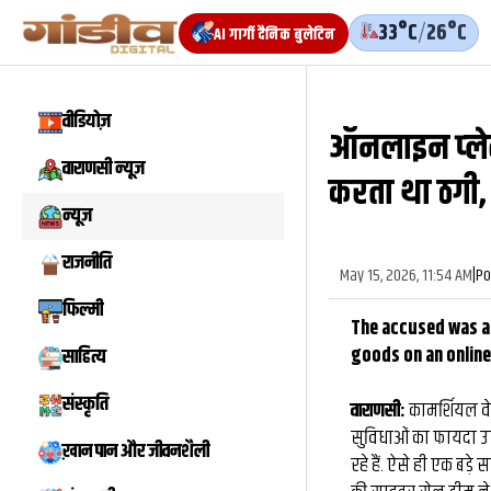
33°C
/
26°C
AI गार्गी दैनिक बुलेटिन
वीडियोज़
ऑनलाइन प्‍ले
वीडियो
वाराणसी न्यूज़
करता था ठगी, 
न्यूज़
राजनीति
May 15, 2026, 11:54 AM
|
Po
फिल्मी
The accused was ar
goods on an online
साहित्य
संस्कृति
वाराणसी:
कामर्शियल वे
सुविधाओं का फायदा 
ख़ान पान और जीवनशैली
रहे हैं. ऐसे ही एक बड