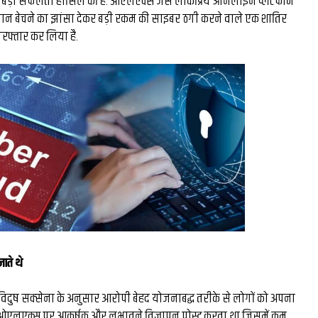
 बड़ी सफलता हासिल की है. ओएलएक्स जैसे लोकप्रिय ऑनलाइन प्लेटफॉर्म
घंटे की
रंग मल्हार में संदूक पर दिख
मान बेचने का झांसा देकर बड़ी रकम की साइबर ठगी करने वाले एक शातिर
रफ्तार कर लिया है.
26 लाख की
कला कौशल, प्रकृति संरक्षण
ल बने देश
दिया संदेश...
र...
ाते थे
िदुष सक्‍सेना के अनुसार आरोपी बेहद योजनाबद्ध तरीके से लोगों को अपना
ओएलएक्स पर आकर्षक और लुभावने विज्ञापन पोस्ट करता था जिसमें कम