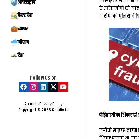
की साइबर सेल टीम ने
अंतरराष्ट्रीय
मिस्टर बीस्ट से दो 
के जरिए लोगों को सा
फैक्ट चेक
आरोपी को पुलिस ने गि
बातचीत, फिर छोड़ी ₹
व्यापार
नौकरी: कैसे हैरी उप्प
मौसम
के बड़े फूड व्लॉग
देश
Follow us on
About Us
Privacy Policy
Copyright ©
2026
Gandiv.in
पीड़ित ठगी का शिकार हो ज
एसीपी साइबर क्राइम व
शिकार बनाता था. वह 