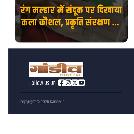
ाया
IIT BHU में बनेगा सेंटर फॉर
 का
इनोवेशन, इंक्यूबेशन एंड
एंटरप्रेन्योरशिप, स्टार्टअप को
मिलेगा नया मंच...
Follow Us On -
Copyright ©
2026
Gandiv.in