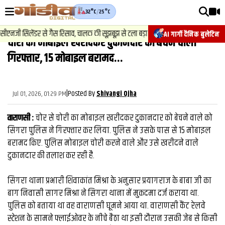
32°C
/
25°C
वीडियोज़
2
.
न्यूज़
-
ीएनजी सिलेंडर से गैस रिसाव, चालक की सूझबूझ से टला बड़ा हादसा.
चेसिस न
AI गार्गी दैनिक बुलेटिन
चोरी का मोबाइल खरीदकर दुकानदार को बेचने वाला
वाराणसी न्यूज़
गिरफ्तार, 15 मोबाइल बरामद...
न्यूज़
राजनीति
|
Posted By
Jul 01, 2026, 01:29 PM
Shivangi Ojha
फिल्मी
वाराणसी :
चोर से चोरी का मोबाइल खरीदकर दुकानदार को बेचने वाले को
साहित्य
सिगरा पुलिस ने गिरफ्तार कर लिया. पुलिस ने उसके पास से 15 मोबाइल
बरामद किए. पुलिस मोबाइल चोरी करने वाले और उसे खरीदने वाले
संस्कृति
दुकानदार की तलाश कर रही है.
ख़ान पान और जीवनशैली
सिगरा थाना प्रभारी शिवाकांत मिश्रा के अनुसार प्रयागराज के बाबा जी का
अंतरराष्ट्रीय
बाग निवासी सागर मिश्रा ने सिगरा थाना में मुकदमा दर्ज कराया था.
पुलिस को बताया था वह वाराणसी घूमने आया था. वाराणसी कैंट रेलवे
फैक्ट चेक
स्टेशन के सामने फ्लाईओवर के नीचे बैठा था इसी दौरान उसकी जेब से किसी