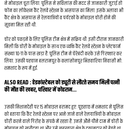
व्यापार
ने मोबाइल चुरा लिया. पुलिस ने सर्विलांस की मदद से जानकारी जुटाई तो
फोन का लोकेशन कैंट रेलवे स्टेशन के आसपास का मिला. इसके अलावा भी
मौसम
कैंट क्षेत्र के आसपास से रेलयात्रियों व पर्यटकों के मोबाइल चोरी होने की
देश
सूचना मिल रही थी.
चोर को पकड़ने के लिए पुलिस टीम क्षेत्र में सक्रिय थी. इसी दौरान जानकारी
Privacy
मिली कि चोरी के मोबाइल के साथ एक व्यक्ति कैंट रेलवे स्टेशन के प्लेटफार्म
Policy
right
संख्या 10-11 के पास खड़ा है. पुलिस टीम ने घेरेबंदी करके उसे गिरफ्तार कर
26
लिया. उसकी पहचान बलरामपुर के कलांसोनपुर भितवारिया निवासी मो.
iv.in
शमशाद के रूप में हुई.
ALSO READ :
हेडकांस्टेबल को ड्यूटी से लौटते समय मिली पत्नी
की मौत की खबर, परिवार में कोहराम...
उसकी निशानदेही पर 15 मोबाइल बरामद हुए. पूछताछ में शमशाद ने पुलिस
को बताया कि कैंट रेलवे स्टेशन पर आने-जाने वाले रेलयात्रियों के मोबाइल
चोरी करने वाले गिरोह के संपर्क में रहता है. उनसे औने-पौने दाम में चोरी के
मोबाइल को खरीदता था और उसे लहरतारा क्षेत्र के दुकानदार को बेचते था.