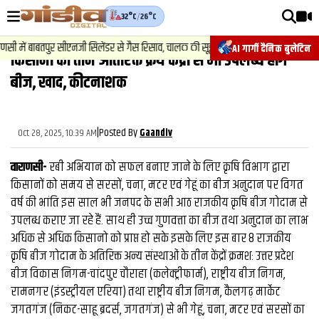
32°C
/
26°C
वीडियोज़
2
.
 में बाबतपुर सीएनजी सिलेंडर से गैस रिसाव, चालक की सूझबूझ से टला बड़ा हादसा.
AI गार्गी दैनिक बुलेटिन
किसानों को तीन अतिरिक्त क्रय केंद्रों से भी उपलब्ध होंगे
वाराणसी न्यूज़
बीज, खाद, कीटनाशक
न्यूज़
राजनीति
|
Posted By
Oct 28, 2025, 10:39 AM
Gaandiv
फिल्मी
वाराणसी-
रबी अभियान को सफल बनाए जाने के लिए कृषि विभाग द्वारा
साहित्य
किसानों को समय से सरसों, चना, मटर एवं गेहूं का बीज अनुदान पर विगत
वर्ष की भांति इस साल भी जनपद के सभी आठ राजकीय कृषि बीज गोदाम से
संस्कृति
उपलब्ध कराए जा रहे हैं. साथ ही उच्च गुणवत्ता का बीज तथा अनुदान का लाभ
अधिक से अधिक किसानो को प्राप्त हो सके इसके लिए इस बार 8 राजकीय
ख़ान पान और जीवनशैली
कृषि बीज गोदाम के अतिरिक्त अन्य संस्थाओं के तीन केंद्रों क्रमशः उत्तर प्रदेश
अंतरराष्ट्रीय
बीज विकास निगम-चांदपुर चौराहा (कलेक्ट्रीफार्म), राष्ट्रीय बीज निगम,
रामनगर (इंडस्ट्रीयल एरिया) तथा राष्ट्रीय बीज निगम, कैलगढ़ मार्केट
फैक्ट चेक
जगतगंज (निकट-साहू ब्रदर्स, जगतगंज) से भी गेहूं, चना, मटर एवं सरसों का