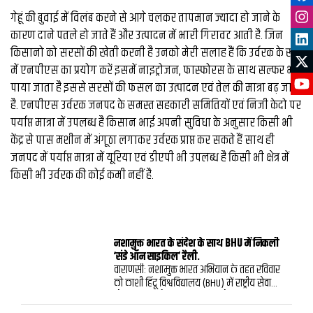
गेहूं की बुवाई में विलंब करने से आगे चलकर तापमान ज्यादा हो जाने के
कारण दाने पतले हो जाते हैं और उत्पादन में भारी गिरावट आती है. जिन
किसानो को सरसों की खेती करनी है उनको मेरी सलाह हैं कि उर्वरक के रूप
में एनपीएस का प्रयोग करें इसमें नाइट्रोजन, फास्फोरस के साथ सल्फर भी
पाया जाता है इससे सरसों की फसल का उत्पादन एवं तेल की मात्रा बढ़ जाती
है. एनपीएस उर्वरक जनपद के समस्त सहकारी समितियों एवं निजी केदो पर
पर्याप्त मात्रा में उपलब्ध है किसान भाई अपनी सुविधा के अनुसार किसी भी
केंद्र से पास मशीन में अंगूठा लगाकर उर्वरक प्राप्त कर सकते हैं साथ ही
जनपद में पर्याप्त मात्रा में यूरिया एवं डीएपी भी उपलब्ध है किसी भी क्षेत्र में
किसी भी उर्वरक की कोई कमी नहीं है.
नशामुक्त भारत के संदेश के साथ BHU में निकली
‘संडे ऑन साइकिल’ रैली.
वाराणसी: नशामुक्त भारत अभियान के तहत रविवार
को काशी हिंदू विश्वविद्यालय (BHU) में राष्ट्रीय सेवा
योजना (NSS) के तत्वावधान में ‘संडे ऑन साइकिल’
कार्यक्रम का आयोजन किया गया। कार्यक्रम के जरिए