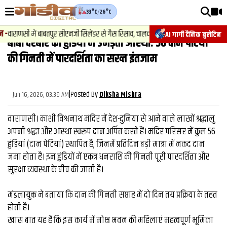
33°C
/
26°C
वीडियोज़
-
वाराणसी में बाबतपुर सीएनजी सिलेंडर से गैस रिसाव, चालक की सूझबूझ से टला बड़ा हादसा.
AI गार्गी दैनिक बुलेटिन
बाबा दरबार की हुंडियों में उमड़ती आस्था: 56 दान पेटियों
वाराणसी न्यूज़
की गिनती में पारदर्शिता का सख्त इंतजाम
न्यूज़
राजनीति
|
Posted By
Jun 16, 2026, 03:39 AM
Diksha Mishra
फिल्मी
वाराणसी। काशी विश्वनाथ मंदिर में देश-दुनिया से आने वाले लाखों श्रद्धालु
साहित्य
अपनी श्रद्धा और आस्था स्वरूप दान अर्पित करते हैं। मंदिर परिसर में कुल 56
हुंडियां (दान पेटियां) स्थापित हैं, जिनमें प्रतिदिन बड़ी मात्रा में नकद दान
संस्कृति
जमा होता है। इन हुंडियों में एकत्र धनराशि की गिनती पूरी पारदर्शिता और
सुरक्षा व्यवस्था के बीच की जाती है।
ख़ान पान और जीवनशैली
अंतरराष्ट्रीय
मंडलायुक्त ने बताया कि दान की गिनती सप्ताह में दो दिन तय प्रक्रिया के तहत
होती है।
फैक्ट चेक
खास बात यह है कि इस कार्य में मोक्ष भवन की महिलाएं महत्वपूर्ण भूमिका