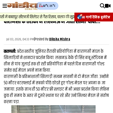
32°C
/
25°C
वीडियोज़
2
.
न्
में बाबतपुर सीएनजी सिलेंडर से गैस रिसाव, चालक की सूझबूझ से टला बड़ा हादसा.
AI गार्गी दैनिक बुलेटिन
वाराणसी के तैराकों ने लखनऊ में जीता सोना-चांदी...
वाराणसी न्यूज़
न्यूज़
|
Posted By
Jul 03, 2026, 04:33 PM
Diksha Mishra
राजनीति
वाराणसी:
प्रदेश स्तरीय जूनियर तैराकी प्रतियोगिता में वाराणसी मंडल के
फिल्मी
खिलाड़ियों ने शानदार प्रदर्शन किया. लखनऊ केके डी सिंह बाबू स्टेडियम में
तीन से पांच जुलाई तक हो रही प्रतियोगिता में पहले दिन वाराणसी गोल्ड
साहित्य
समेत कई मेडल अपने नाम किया.
संस्कृति
वाराणसी के प्रतिभाशाली खिलाड़ी सत्यम साहनी ने दो मेडल जीता. उन्होंने
50 मीटर बटरफ्लाई में सबको पीछे छोड़ते हुए गोल्ड मेडल पर अपना कब्जा
ख़ान पान और जीवनशैली
जमाया. इसके साथ ही 50 मीटर फ्री स्लाइट में भी अच्छा प्रदर्शन किया लेकिन
अंतरराष्ट्रीय
कुछ ही समय के अंतर से दूसरे स्थान पर रहे और उन्हें सिल्वर मेडल से संतोष
करना पड़ा.
फैक्ट चेक