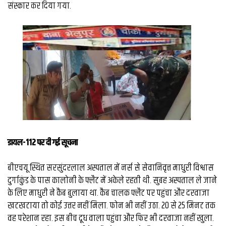
व्यापार
संस्कार कर दिया गया.
मौसम
देश
Privacy
Policy
right
26
iv.in
डायल-112 पर दी गई सूचना
बीएचयू स्थित सरसुंदरलाल अस्पताल में नर्स से सेवानिवृत्त माधुरी विश्वास
दुर्गाकुंड के पास कालोनी के फ्लैट में अकेले रहती थी. सुबह अस्पताल ले जाने
के लिए माधुरी ने कैब बुलाया था. कैब चालक फ्लैट पर पहुंचा और दरवाजा
खटखटाया तो कोई उत्तर नहीं मिला. फोन भी नहीं उठा. 20 से 25 मिनट तक
वह परेशान रहा. इस बीच दूध वाला पहुंचा और फिर भी दरवाजा नहीं खुला.