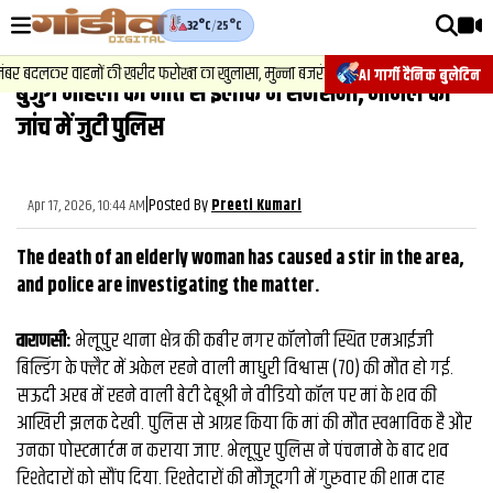
32°C
/
25°C
वीडियोज़
लकर वाहनों की खरीद फरोख्‍त का खुलासा, मुन्ना बजरंगी के गुर्गे और दक्षिण भारतीय गायिका प
AI गार्गी दैनिक बुलेटिन
बुजुर्ग महिला की मौत से इलाके में सनसनी, मामले की
वाराणसी न्यूज़
जांच में जुटी पुलिस
न्यूज़
राजनीति
|
Posted By
Apr 17, 2026, 10:44 AM
Preeti Kumari
फिल्मी
The death of an elderly woman has caused a stir in the area,
साहित्य
and police are investigating the matter.
संस्कृति
वाराणसी:
भेलूपुर थाना क्षेत्र की कबीर नगर कॉलोनी स्थित एमआईजी
बिल्डिंग के फ्लैट में अकेल रहने वाली माधुरी विश्वास (70) की मौत हो गई.
ख़ान पान और जीवनशैली
सऊदी अरब में रहने वाली बेटी देबूश्री ने वीडियो कॉल पर मां के शव की
अंतरराष्ट्रीय
आखिरी झलक देखी. पुलिस से आग्रह किया कि मां की मौत स्वभाविक है और
उनका पोस्टमार्टम न कराया जाए. भेलूपुर पुलिस ने पंचनामे के बाद शव
फैक्ट चेक
रिश्तेदारों को सौंप दिया. रिश्‍तेदारों की मौजूदगी में गुरुवार की शाम दाह