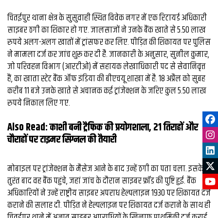
चितईपुर थाना क्षेत्र के सुसुवाही स्थित विवेक नगर में एक रिटायर्ड अधिकारी
साइबर ठगी का शिकार हो गए. जालसाजों ने उनके बैंक खाते से 5.50 लाख
रुपये अलग-अलग खातों में ट्रांसफर कर लिए. पीड़ित की शिकायत पर पुलिस
ने मामला दर्ज कर जांच शुरू कर दी है. जानकारी के अनुसार, सुनील कुमार,
जो परिवहन विभाग (आरटीओ) में सहायक लेखाधिकारी पद से सेवानिवृत्त
हैं, का खाता स्टेट बैंक ऑफ इंडिया की बीएचयू शाखा में है. 18 अप्रैल को सुबह
करीब 11 बजे उनके खाते से अचानक कई ट्रांजेक्शन के जरिए कुल 5.50 लाख
रुपये निकाल लिए गए.
Also Read:
काशी बनी ट्रैफिक की प्रयोगशाला, 21 तिराहों और
चौराहों पर टाइमर सिग्‍नल की तैयारी
मोबाइल पर ट्रांजेक्शन के मैसेज आने के बाद उन्हें ठगी का पता चला. इसके
तुरंत बाद वह बैंक पहुंचे, जहां जांच के दौरान साइबर फ्रॉड की पुष्टि हुई. बैंक
अधिकारियों ने उन्हें राष्ट्रीय साइबर अपराध हेल्पलाइन 1930 पर शिकायत दर्ज
कराने की सलाह दी. पीड़ित ने हेल्पलाइन पर शिकायत दर्ज कराने के साथ ही
चितईपुर थाने में अज्ञात साइबर अपराधियों के खिलाफ प्राथमिकी दर्ज कराई