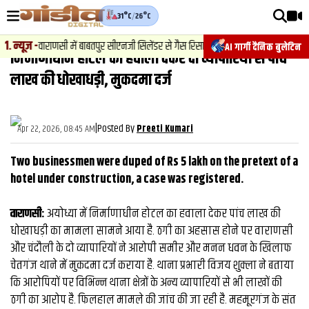
31°C
/
26°C
वीडियोज़
्यूज़
-
वाराणसी में बाबतपुर सीएनजी सिलेंडर से गैस रिसाव, चालक की सूझबूझ से टला बड़ा हादस
AI गार्गी दैनिक बुलेटिन
निर्माणाधीन होटल का हवाला देकर दो व्‍यापारियों से पांच
वाराणसी न्यूज़
लाख की धोखाधड़ी, मुकदमा दर्ज
न्यूज़
राजनीति
|
Posted By
Apr 22, 2026, 08:45 AM
Preeti Kumari
फिल्मी
Two businessmen were duped of Rs 5 lakh on the pretext of a
साहित्य
hotel under construction, a case was registered.
संस्कृति
वाराणसी:
अयोध्या में निर्माणाधीन होटल का हवाला देकर पांच लाख की
धोखाधड़ी का मामला सामने आया है. ठगी का अहसास होने पर वाराणसी
ख़ान पान और जीवनशैली
और चंदौली के दो व्यापारियों ने आरोपी समीर और मनन धवन के खिलाफ
अंतरराष्ट्रीय
चेतगंज थाने में मुकदमा दर्ज कराया है. थाना प्रभारी विजय शुक्ला ने बताया
कि आरोपियों पर विभिन्न थाना क्षेत्रों के अन्य व्यापारियों से भी लाखों की
फैक्ट चेक
ठगी का आरोप है. फिलहाल मामले की जांच की जा रही है. महमूरगंज के संत