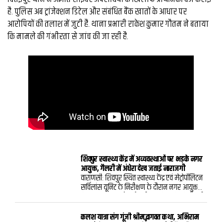
है. पुलिस अब ट्रांजेक्शन डिटेल और संबंधित बैंक खातों के आधार पर
आरोपियों की तलाश में जुटी है. थाना प्रभारी राकेश कुमार गौतम ने बताया
कि मामले की गंभीरता से जांच की जा रही है.
शिवपुर स्वास्थ्य केंद्र में अव्यवस्थाओं पर भड़के नगर
आयुक्त, गैलरी में अंधेरा देख जताई नाराजगी
वाराणसी: शिवपुर स्थित स्वास्थ्य केंद्र एवं मेट्रोपॉलिटन
सर्विलांस यूनिट के निरीक्षण के दौरान नगर आयुक्त
हिमांशु नागपाल को कई गंभीर खामियां मिलीं। गैलरी
में प्रकाश व्यवस्था नहीं होने और डॉक्टरों के चेंबरों के
बाहर किसी प्रकार का सूचना बोर्ड न होने पर उन्होंने
कलश यात्रा संग गूंजी श्रीमद्भागवत कथा, अभिराम