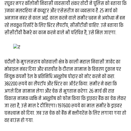
व्यापार
रघुवर नगर कॉलोनी निवासी व्‍यवसायी शंकर तोदी ने पुलिस को बताया कि
उनका मलदहिया में कंप्यूटर और एसेसरीज का व्यवसाय है. 25 मार्च को
मौसम
अनजान नंबर से काल आई. काल करने वाले समीर धवन ने अयोध्या में बन
देश
रहे लवकुश रिसॉर्ट के लिए प्रिंटर लैपटॉप, सीसीटीवी चाहिए. उसे बताया कि
सीसीटीवी कैमरे का काम करने वाले भी परिचित हैं, उसे मिल जाएगा.
Privacy
Policy
right
26
चंदौली के मुगलसराय कोतवाली क्षेत्र के काली महाल निवासी जावेद का
iv.in
मोबाइल नंबर दिया और बातचीत के दौरान सामान के विवरण दुकान पर
नियुक्त कंपनी डेल के प्रतिनिधि आशुतोष पोद्दार को नोट करने को कहा.
382200 रुपये का लैपटॉप और प्रिंटर का ऑर्डर किया. समीर ने कहा कि
अगले दिन सामान लेगा और चेक से भुगतान करेगा. 26 मार्च की रात
विकास नामक व्यक्ति ने आशुतोष को फोन किया कि ड्राइवर बैंक का चेक लेकर
जा रहा है, उसे माल दे दीजिएगा। 197600 रुपये का माल समीर के ड्राइवर
घनश्याम को दिया. जब उस चेक को बैंक में क्लीयरेंस के लिए लगाया गया तो
वह बाउंस हो गया.