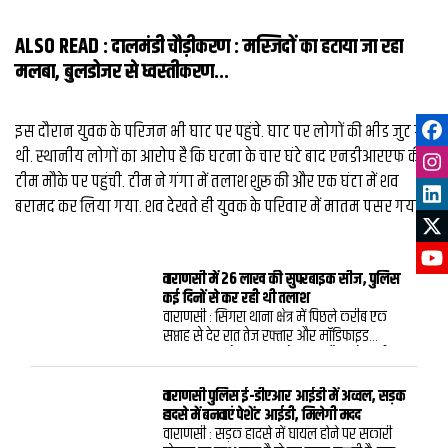
ALSO READ :
दालमंडी चौड़ीकरण : मस्जिदों का हटाया जा रहा
मलबा, बुलडोजर से ध्‍वस्‍तीकरण...
इस दौरान युवक के परिजन भी घाट पर पहुंचे. घाट पर लोगों की भीड जुट गई
थी. स्थानीय लोगों का आरोप है कि घटना के चार घंटे बाद एनडीआरएफ की
टीम मौके पर पहुंची. टीम ने गंगा में तलाश शुरू की और एक घंटा में शव
बरामद कर लिया गया. शव देखते ही युवक के परिवार में मातम पसर गया.
वाराणसी में 26 लाख की सुपरबाइक सीज, पुलिस
कई दिनों से कर रही थी तलाश
वाराणसी : सिगरा थाना क्षेत्र में पिछले करीब एक
सप्ताह से देर रात तेज रफ्तार और मॉडिफाइड
साइलेंसर की तेज आवाज से दहशत फैलाने वाली
बीएमडब्ल्यू सुपरबाइक को पुलिस ने सीज कर दिया.
रविवार देर रात कार्रवाई करते हुए सिगरा पुलिस ने
वाराणसी पुलिस ई-डीएआर आईडी में अव्वल, सड़क
बिना नंबर प्लेट चल रही करीब 26 लाख रुपये कीमत
हादसे में बनवाएं पेशेंट आईडी, मिलेगी मदद
की बाइक को कब्जे में ले लिया. पुलिस के अनुसार
वाराणसी : सड़क हादसे में घायल होने पर सकारी