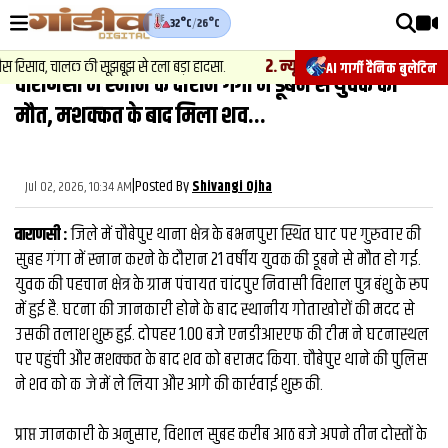
32°C
/
26°C
वीडियोज़
2
.
न्यूज़
-
रिसाव, चालक की सूझबूझ से टला बड़ा हादसा.
चेसिस नंबर बदलकर वाहनों की ख
AI गार्गी दैनिक बुलेटिन
वाराणसी में स्‍नान के दौरान गंगा में डूबने से युवक की
वाराणसी न्यूज़
मौत, मशक्‍कत के बाद मिला शव...
न्यूज़
राजनीति
|
Posted By
Jul 02, 2026, 10:34 AM
Shivangi Ojha
फिल्मी
वाराणसी :
जिले में चौबेपुर थाना क्षेत्र के बभनपुरा स्थित घाट पर गुरुवार की
साहित्य
सुबह गंगा में स्‍नान करने के दौरान 21 वर्षीय युवक की डूबने से मौत हो गई.
युवक की पहचान क्षेत्र के ग्राम पंचायत चांदपुर निवासी विशाल पुत्र बंशु के रूप
संस्कृति
में हुई है. घटना की जानकारी होने के बाद स्थानीय गोताखोरों की मदद से
उसकी तलाश शुरू हुई. दोपहर 1.00 बजे एनडीआरएफ की टीम ने घटनास्थल
ख़ान पान और जीवनशैली
पर पहुंची और मशक्कत के बाद शव को बरामद किया. चौबेपुर थाने की पुलिस
अंतरराष्ट्रीय
ने शव को कब्जे में ले लिया और आगे की कार्रवाई शुरू की.
फैक्ट चेक
प्राप्त जानकारी के अनुसार, विशाल सुबह करीब आठ बजे अपने तीन दोस्तों के