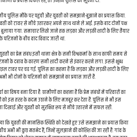
रामीणों के प्रयास विफल रहे, तो उन्होंने पुलिस को सूचना दी.
मिस्टर बीस्ट से दो घंटे की
ीय पुलिस मौके पर पहुंची और युवती को समझाने-बुझाने का प्रयास किया.
बातचीत, फिर छोड़ी ₹26 लाख
वती को टावर से नीचे उतारकर अपने साथ थाने ले आई. इसके बाद दोनों पक्ष
ने बुलाया गया. समाचार लिखे जाने तक लड़का और लड़की शादी के लिए तैयार
नौकरी: कैसे हैरी उप्पल बने 
 के परिजनों के बीच वाद विवाद जारी था.
के बड़े फूड व्लॉगर...
वती का प्रेम संबंध इसी थाना क्षेत्र के सनी विश्वकर्मा के साथ काफी समय से
जनों के दबाव के कारण सनी शादी करने से इंकार करने लगा. इससे क्षुब्ध
ाइल टावर पर चढ गई. पुलिस का कहना है कि लड़का और लड़की शादी के लिए
 अभी भी दोनों के परिजनों को समझाने का प्रयास जारी है.
चा का विषय बना दिया है. ग्रामीणों का कहना है कि प्रेम संबंधों में परिवारों का
को इस तरह के कदम उठाने के लिए मजबूर कर देता है. पुलिस ने भी इस
ा दिखाई और युवती को सुरक्षित रूप से नीचे उतारने में सफल रही.
या कि युवती की मानसिक स्थिति को देखते हुए उसे समझाने का प्रयास किया
 बीच अभी भी कुछ मतभेद हैं, जिन्हें सुलझाने की कोशिश की जा रही है. गांव के