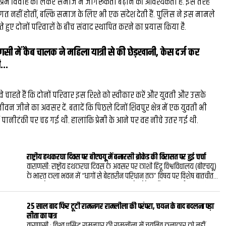
 प्रेम विवाह को लेकर समाज में जागरूकता बढ़ाने की आवश्यकता है. इस तरह
िगत नहीं होतीं, बल्कि समाज के लिए भी एक संदेश देती हैं. पुलिस ने इस मामले
ते हुए दोनों परिवारों के बीच संवाद स्थापित करने का प्रयास किया है.
णसी में कैब चालक ने महिला यात्री से की छेड़खानी, केस दर्ज कर
...
े चाहते हैं कि दोनों परिवार इस रिश्ते को स्वीकार करें और युवती और उसके
वन जीने का अवसर दें. बतादें कि पिछले दिनों शिवपुर क्षेत्र में एक युवती भी
में पानीटंकी पर चढ गई थी. हालांकि प्रेमी के आने पर वह नीचे उतर गई थी.
राष्ट्रीय हथकरघा दिवस पर बीएचयू में बनारसी ब्रोकेड की विरासत पर हुई चर्चा
वाराणसी: राष्ट्रीय हथकरघा दिवस के अवसर पर काशी हिंदू विश्वविद्यालय (बीएचयू)
के भारत कला भवन में “धागों से बेहतरीन परिधान तक” विषय पर विशेष बातचीत
का आयोजन किया गया। कार्यक्रम में बनारस के ब्रोकेड और बनारसी वस्त्रों की
समृद्ध परंपरा, उनकी बारीक कारीगरी तथा बदलते दौर में हथकरघा की प्रासंगिकता
पर चर्चा हुई।कार्यक्रम में राष्ट्रीय एवं संत कबीर पुरस्कार से सम्मानित बुनकर
25 साल बाद फिर टूटी रामनगर रामलीला की परंपरा, चयन के बाद बदलना पड़ा
कमालुद्दीन अंसारी और युवा कलाकार मोहम्मद मुज़म्मिल ने हथकरघा के महत्व
सीता का पात्र
पर अपने विचार रखे। उन्होंने कहा कि हथकरघा केवल कपड़ा बनाने की परंपरागत
वाराणसी : विश्‍व प्रसिद्ध रामनगर की रामलीला में चयनित कलाकार को नहीं