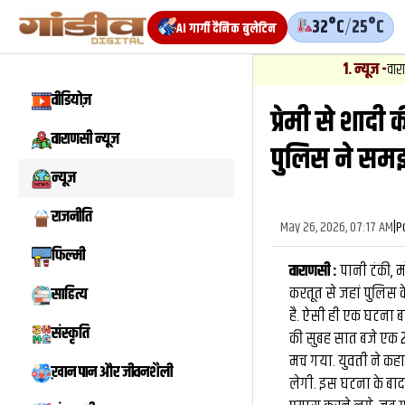
32°C
/
25°C
AI गार्गी दैनिक बुलेटिन
1
.
न्यूज़
-
वाराणसी में 
वीडियोज़
प्रेमी से शादी
वाराणसी न्यूज़
पुलिस ने समझ
न्यूज़
राजनीति
May 26, 2026, 07:17 AM
|
P
फिल्मी
वाराणसी :
पानी टंकी, 
करतूत से जहां पुलिस 
साहित्य
है. ऐसी ही एक घटना बड
संस्कृति
की सुबह सात बजे एक 21 
मच गया. युवती ने कहा
ख़ान पान और जीवनशैली
लेगी. इस घटना के बाद ग