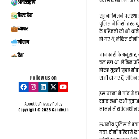
प्रयास करने लगे. जब ग्
अंतरराष्ट्रीय
फैक्ट चेक
सूचना मिलने पर स्थान
पुलिस ने किसी तरह यु
व्यापार
के परिजनों को भी था
हो गए थे, लेकिन दोनों
मौसम
जानकारी के अनुसार, यु
देश
चल रहा था. लेकिन परि
होकर युवती सुबह मोब
Follow us on
राजी हो गए हैं, लेकिन
इस घटना ने गांव में चर्
दबाव कभी-कभी युवाओं 
About Us
Privacy Policy
मामले में संवेदनशीलत
Copyright ©
2026
Gandiv.in
स्थानीय पुलिस ने बता
गया. दोनों परिवारों के