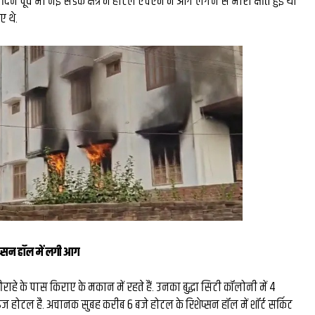
 दो दिन पूर्व भी नई सडक क्षेत्र में होटल एचएम में आग लगने से भारी क्षति हुई थी
ो घंटे की
रंग मल्हार में संदूक पर 
 थे.
 ₹26 लाख की
कला कौशल, प्रकृति संरक्
प्पल बने देश
दिया संदेश...
लॉगर...
शेप्सन हॉल में लगी आग
ाहे के पास किराए के मकान में रहते हैं. उनका बुद्धा सिटी कॉलोनी में 4
ज होटल है. अचानक सुबह करीब 6 बजे होटल के रिशेप्सन हॉल में शॉर्ट सर्किट