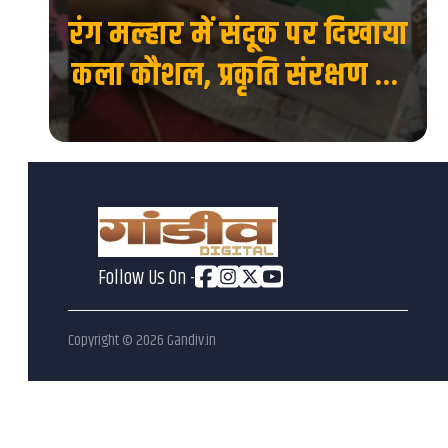
दिखाया
IIT BHU में बनेगा सेंटर फॉर
षण का
इनोवेशन, इंक्यूबेशन एंड
एंटरप्रेन्योरशिप, स्टार्टअप को
मिलेगा नया मंच...
Follow Us On -
Copyright ©
2026
Gandiv.in