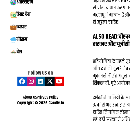
उद्घाटन अवसर पर बरेक
अंतरराष्ट्रीय
से परिचय प्राप्त कर प्
फैक्ट चेक
महत्वपूर्ण माध्यम है
से जुड़ना चाहिए.
व्यापार
ALSO READ:
बीएचयू
मौसम
सरकार और यूजीसी स
देश
प्रतियोगिता के पहले 
जीत दर्ज की. दूसरे मैच
Follow us on
मुकाबले में संत अतुला
शिकस्त दी. पूरे आयोजन
About Us
Privacy Policy
दर्शकों ने तालियों के
Copyright ©
2026
Gandiv.in
ऊर्जा से भर उठा. इस 
सहित निर्णायक मंडल क
रहे. बड़ी संख्या में 