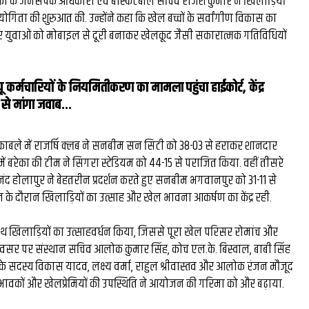
ा के जनसंपर्क अधिकारी एवं बास्केटबॉल सचिव राजेश कुमार ने खिलाड़ियों
मिस्टर बीस्ट से दो घंटे की
रतियोगिता की शुरुआत की. उन्होंने कहा कि खेल बच्चों के सर्वांगीण विकास का
 और युवाओं को मोबाइल से दूरी बनाकर खेलकूद जैसी सकारात्मक गतिविधियों
बातचीत, फिर छोड़ी ₹26 लाख
नौकरी: कैसे हैरी उप्पल बने 
 कर्मचारियों के नियमितीकरण का मामला पहुंचा हाईकोर्ट, केंद्र
के बड़े फूड व्लॉगर...
े मांगा जवाब...
मुकाबले में राजर्षि क्लब ने सनबीम सन सिटी को 38-03 से हराकर शानदार
 में बरेका की टीम ने सिगरा स्टेडियम को 44-15 से पराजित किया. वहीं तीसरे
नंद होलापुर ने बेहतरीन प्रदर्शन करते हुए सनबीम भगवानपुर को 31-11 से
 के दौरान खिलाड़ियों का उत्साह और खेल भावना आकर्षण का केंद्र रही.
 साथ खिलाड़ियों का उत्साहवर्धन किया, जिससे पूरा खेल परिसर रोमांच और
अवसर पर संस्थान सचिव आलोक कुमार सिंह, कोच एल.के. बिस्वाल, बाबी सिंह
े सदस्य विकास यादव, लक्ष्य वर्मा, राहुल श्रीवास्तव और आलोक रंजन मौजूद
अभिभावकों और खेलप्रेमियों की उपस्थिति ने आयोजन की गरिमा को और बढ़ाया.