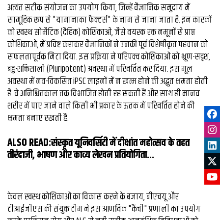
अत्यंत सटीक संयोजन का उपयोग किया, जिन्हें वैज्ञानिक समुदाय में
सामूहिक रूप से "यामानाका फैक्टर्स" के नाम से जाना जाता है. इन कारकों
को स्वस्थ सोमैटिक (दैहिक) कोशिकाओं, जैसे वयस्क रक्त नमूनों से प्राप्त
कोशिकाओं, में प्रविष्ट कराकर वैज्ञानिकों ने उनकी पूर्व विशेषीकृत पहचान को
सफलतापूर्वक मिटा दिया. इस प्रक्रिया ने परिपक्व कोशिकाओं को भ्रूण-सदृश,
बहु-शक्तिशाली (Pluripotent) अवस्था में परिवर्तित कर दिया. इस मूल
अवस्था में नव-विकसित iPSC लाइनों में न खत्म होने की अद्भुत क्षमता होती
है. वे अनिश्चितकाल तक विभाजित होती रह सकती हैं और साथ ही मानव
शरीर में पाए जाने वाले किसी भी प्रकार के ऊतक में परिवर्तित होने की
क्षमता बनाए रखती हैं.
ALSO READ:
संस्कृत यूनिवर्सिटी में दीक्षांत महोत्सव के तहत
तीरंदाजी, भाषण और काव्य लेखन प्रतियोगिता...
केवल स्वस्थ कोशिकाओं का विकास करने के बजाय, बीएचयू और
टीआईजीएस की संयुक्त टीम ने इस आणविक "कैंची" प्रणाली का उपयोग