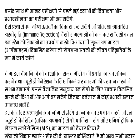
व्यापार
इसके साथ ही मानव परीक्षणों से पहले नई दवाओं की विषाक्तता और
मौसम
प्रभावशीलता का परीक्षण भी कर सकेंगे.
देश
ऐसे प्रत्यारोपण योग्य ऊतकों का विकास कर सकेंगे जो प्रतिरक्षा-आधारित
अस्वीकृति (Immune Rejection) जैसी समस्याओं को कम कर सकें. शोध दल
इन स्टेम कोशिकाओं का उपयोग करके त्रि-आयामी सूक्ष्म अंग माडल
Privacy
(आर्गेनाइड्स) विकसित करेगा जो रोगग्रस्त ऊतकों की जीवंत प्रतिकृतियों के
Policy
right
रूप में कार्य करेंगे.
26
iv.in
ये माडल वैज्ञानिकों को वास्तविक समय में रोग की प्रगति का अवलोकन
करने तथा न्यूरोडीजेनेरेशन के लिए जिम्मेदार कारणों की पहचान करने में
सक्षम बनाएंगे. इससे वैज्ञानिक समुदाय उन रोगों के लिए उपचार विकसित
करने की दिशा में और आगे बढ़ सकेंगे जिनका वर्तमान में कोई प्रभावी इलाज
उपलब्ध नहीं है.
इसके जरिए अत्याधुनिक जीनोम एडिटिंग तकनीक का उपयोग करके जटिल
न्यूरोडीजेनेरेटिव (तंत्रिका अपक्षयी) रोगों, पार्किंसन रोग और एमियोट्रोफिक
लेटरल स्क्लेरोसिस (ALS), का माडल भी तैयार किया है.
स्टेम कोशिकाएं हमारे शरीर की वे 'मास्टर कोशिकाएं' हैं जो अन्य सभी प्रकार