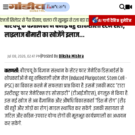
33°C
/
27°C
वीडियोज़
2
.
न्यूज़
-
ी सिलेंडर से गैस रिसाव, चालक की सूझबूझ से टला बड़ा हादसा.
चेसिस नंबर 
AI गार्गी दैनिक बुलेटिन
बीएचयू के वैज्ञानिकों ने बनाई बहु शक्तिशाली स्टेम सेल,
वाराणसी न्यूज़
लाइलाज बीमारी का खोजेंगे इलाज...
न्यूज़
राजनीति
|
Posted By
Jul 08, 2026, 02:47 PM
Diksha Mishra
फिल्मी
वाराणसीः
बीएचयू के विज्ञान संस्थान के सेंटर फार जेनेटिक डिसआर्डर्स के
साहित्य
शोधकर्ताओं ने बहु शक्तिशाली स्टेम सेल (Induced Pluripotent Stem Cell -
iPSC) का विकास करने में सफलता प्राप्त किया है. इसमें उनकी मदद “टाटा
संस्कृति
इंस्टीट्यूट फार जेनेटिक्स एंड सोसाइटी" (टीआईजीएस), बंगलुरु ने किया है.
इस नई खोज से अब वैज्ञानिक और औषधि विकासकर्ता “डिश में रोग” (रीढ़
ख़ान पान और जीवनशैली
की हड्डी और जोड़ों का रोग) माडल स्थापित कर सकेंगे. इनकी सहायता से
अंतरराष्ट्रीय
जटिल और कठिन-उपचार योग्य रोगों की मूलभूत कार्यप्रणाली का अध्ययन
कर सकेंगे.
फैक्ट चेक