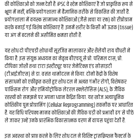
की कोशिकाओं को जन्म देती है. iPSC वे स्टेम कोशिकाएं हैं जो प्राकृतिक रूप से
भ्रूण में नहीं, बल्कि प्रयोगशाला में वैज्ञानिक तरीके से विकसित की जाती हैं.
प्रयोगशाला में वयस्क सामान्य कोशिकाओं (जैसे त्वचा या रक्त) को रीप्रोग्राम
करके बनाई गई विशेष कोशिकाएं हैं. इनमें शरीर के किसी भी ऊतक (tissue)
या अंग में बदलने की असीमित क्षमता होती है.
यह शोध दो पीएचडी शोधार्थी सूरजित मालाकार और शैलेयी राय चौधरी ने
किया है. इस संयुक्त अध्ययन का नेतृत्व बीएचयू से प्रो. परिमल दास, प्रो.
दीपिका जोशी तथा टाटा इंस्टीट्यूट फार जेनेटिक्स एंड सोसाइटी
(टीआईजीएस) से डा. वसंत थामोदरन ने किया. दोनों केंद्रों के विशेष
संसाधनों को एकीकृत करते हुए शोध दल ने अत्यंत गंभीर रोगों, विशेषकर
पार्किंसन रोग और एमियोट्रोफिक लेटरल स्क्लेरोसिस (ALS), के जैविक
रहस्यों को समझने पर अपना ध्यान केंद्रित किया. यह खोज अत्याधुनिक
कोशिकीय पुनःप्रोग्रामिंग (Cellular Reprogramming) तकनीक पर आधारित
है. यह विधि परिपक्व मानव कोशिकाओं की जैविक घड़ी को प्रभावी ढंग से पीछे
ले जाकर उन्हें उनके प्रारंभिक विकासात्मक चरण में वापस पहुंचा देती है.
इस अवस्था को प्राप्त करने के लिए शोध दल ने विशिष्ट ट्रांसक्रिप्शन फैक्टर्स के