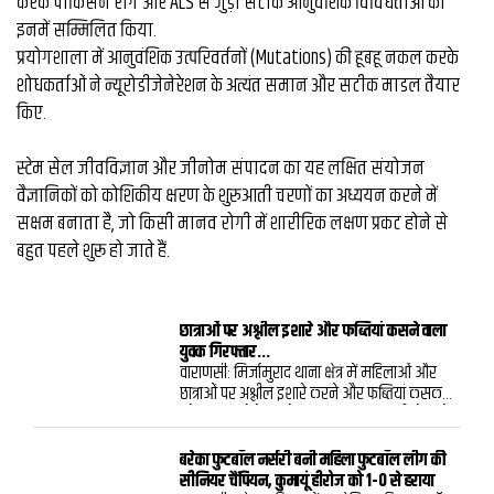
करके पार्किंसन रोग और ALS से जुड़ी सटीक आनुवंशिक विविधताओं को
इनमें सम्मिलित किया.
प्रयोगशाला में आनुवंशिक उत्परिवर्तनों (Mutations) की हूबहू नकल करके
शोधकर्ताओं ने न्यूरोडीजेनेरेशन के अत्यंत समान और सटीक माडल तैयार
किए.
स्टेम सेल जीवविज्ञान और जीनोम संपादन का यह लक्षित संयोजन
वैज्ञानिकों को कोशिकीय क्षरण के शुरुआती चरणों का अध्ययन करने में
सक्षम बनाता है, जो किसी मानव रोगी में शारीरिक लक्षण प्रकट होने से
बहुत पहले शुरू हो जाते हैं.
छात्राओं पर अश्लील इशारे और फब्तियां कसने वाला
युवक गिरफ्तार...
वाराणसी: मिर्जामुराद थाना क्षेत्र में महिलाओं और
छात्राओं पर अश्लील इशारे करने और फब्तियां कसकर
परेशान करने के आरोप में मिशन शक्ति/एंटी रोमियो
टीम ने एक युवक को गिरफ्तार किया है.पुलिस ने
आरोपी के खिलाफ मुकदमा दर्ज कर विधिक कार्रवाई
बरेका फुटबॉल नर्सरी बनी महिला फुटबॉल लीग की
शुरू कर दी है.पुलिस के अनुसार मिशन शक्ति/एंटी
सीनियर चैंपियन, कुमायूं हीरोज को 1-0 से हराया