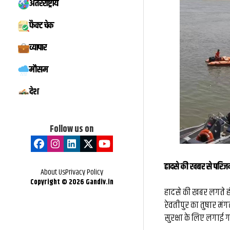
अंतरराष्ट्रीय
मिस्टर बीस्ट से दो 
फैक्ट चेक
बातचीत, फिर छोड़ी ₹
व्यापार
नौकरी: कैसे हैरी उप्प
मौसम
के बड़े फूड व्लॉग
देश
Follow us on
हादसे की खबर से परिजन
About Us
Privacy Policy
Copyright ©
2026
Gandiv.in
हादसे की खबर लगते ही 
रेवतीपुर का तुषार मं
सुरक्षा के लिए लगाई गई