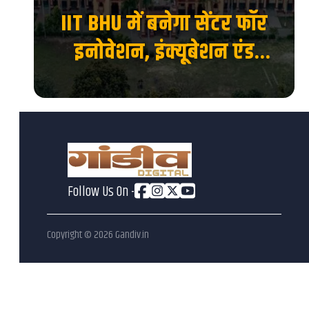
ाया
IIT BHU में बनेगा सेंटर फॉर
 का
इनोवेशन, इंक्यूबेशन एंड
एंटरप्रेन्योरशिप, स्टार्टअप को
मिलेगा नया मंच...
Follow Us On -
Copyright ©
2026
Gandiv.in