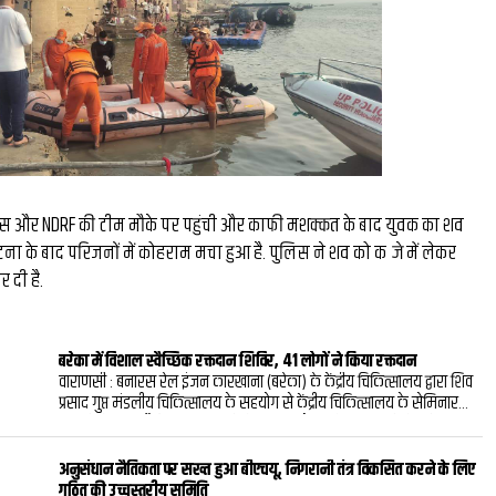
स और NDRF की टीम मौके पर पहुंची और काफी मशक्कत के बाद युवक का शव
 के बाद परिजनों में कोहराम मचा हुआ है. पुलिस ने शव को कब्जे में लेकर
र दी है.
बरेका में विशाल स्वैच्छिक रक्तदान शिविर, 41 लोगों ने किया रक्तदान
वाराणसी : बनारस रेल इंजन कारखाना (बरेका) के केंद्रीय चिकित्सालय द्वारा शिव
प्रसाद गुप्त मंडलीय चिकित्सालय के सहयोग से केंद्रीय चिकित्सालय के सेमिनार
हॉल में विशाल स्वैच्छिक रक्तदान शिविर का आयोजन किया गया, शिविर में
अधिकारियों, कर्मचारियों और उनके परिजनों सहित कुल 41 लोगों ने स्वैच्छिक
रक्तदान कर मानव सेवा का संदेश दिया.शिविर का शुभारंभ प्रमुख मुख्य विद्युत
अनुसंधान नैतिकता पर सख्त हुआ बीएचयू, निगरानी तंत्र विकसित करने के लिए
इंजीनियर मनीष कुमार ने मां सरस्वती के चित्र पर माल्यार्पण एवं दीप प्रज्ज्वलन के
गठित की उच्चस्तरीय समिति