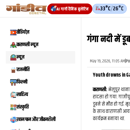
33°C
/
26°C
AI गार्गी दैनिक बुलेटिन
वीडियोज़
गंगा नदी में 
वीडियो
वाराणसी न्यूज़
न्यूज़
May 19, 2026, 11:05 AM
|
Po
राजनीति
Youth drowns in G
फिल्मी
वाराणसी:
भेलूपुर थाना 
साहित्य
हादसा हो गया. गाजीपुर 
डूबने से मौत हो गई. मृ
संस्कृति
के साथ वाराणसी आया थ
कार्यक्रम बनाया था.
ख़ान पान और जीवनशैली