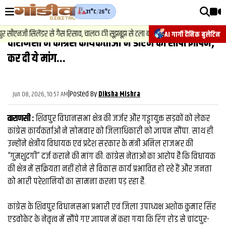
31°C
/
26°C
वीडियोज़
2
.
न्यूज़
-
 सीएनजी सिलेंडर से गैस रिसाव, चालक की सूझबूझ से टला बड़ा हादसा.
चेसिस
AI गार्गी दैनिक बुलेटिन
वाराणसी में कांग्रेस कार्यकर्ताओं ने डीएम को साैंपा ज्ञापन,
वाराणसी न्यूज़
कर दी ये मांग...
न्यूज़
राजनीति
|
Posted By
Jun 08, 2026, 10:57 AM
Diksha Mishra
फिल्मी
वाराणसी :
शिवपुर विधानसभा क्षेत्र की जर्जर और गड्ढायुक्त सड़कों को लेकर
साहित्य
कांग्रेस कार्यकर्ताओं ने सोमवार को जिलाधिकारी को ज्ञापन सौंपा. साथ ही
उन्‍होंने क्षेत्रीय विधायक एवं प्रदेश सरकार के मंत्री अनिल राजभर की
संस्कृति
“गुमशुदगी” दर्ज कराने की मांग की. कांग्रेस नेताओं का आरोप है कि विधायक
की क्षेत्र में सक्रियता नहीं होने से विकास कार्य प्रभावित हो रहे हैं और जनता
ख़ान पान और जीवनशैली
को भारी परेशानियों का सामना करना पड़ रहा है.
अंतरराष्ट्रीय
कांग्रेस के शिवपुर विधानसभा प्रभारी एवं जिला उपाध्यक्ष अशोक कुमार सिंह
फैक्ट चेक
एडवोकेट के नेतृत्व में सौंपे गए ज्ञापन में कहा गया कि रिंग रोड से चांदपुर-