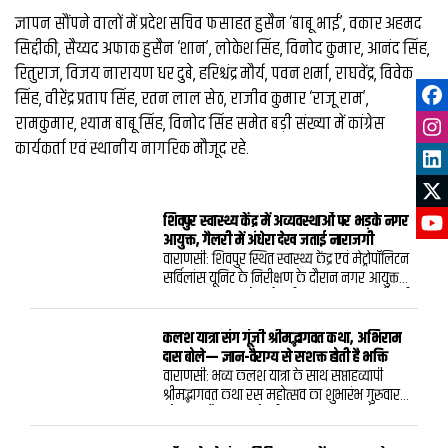
ज्ञापन सौंपने वालों में प्रदेश सचिव फसाहत हुसैन ‘बाबू भाई’, वकार अहमद
सिद्दीकी, सैय्यद अफाक हुसैन ‘शान’, लोकेश सिंह, विनोद कुमार, आनंद सिंह,
रितुराज, विजय नारायण धर दुबे, हरिश्चंद्र मौर्य, पवन शर्मा, राघवेंद्र, विवेक
सिंह, वीरेंद्र प्रताप सिंह, रतन लाल सेठ, राजीव कुमार ‘राजू राम’,
रामकुमार, श्याम बाबू सिंह, विनोद सिंह समेत बड़ी संख्या में कांग्रेस
कार्यकर्ता एवं स्थानीय नागरिक मौजूद रहे.
शिवपुर स्वास्थ्य केंद्र में अव्यवस्थाओं पर भड़के नगर
आयुक्त, गैलरी में अंधेरा देख जताई नाराजगी
वाराणसी: शिवपुर स्थित स्वास्थ्य केंद्र एवं मेट्रोपॉलिटन
सर्विलांस यूनिट के निरीक्षण के दौरान नगर आयुक्त
हिमांशु नागपाल को कई गंभीर खामियां मिलीं। गैलरी
में प्रकाश व्यवस्था नहीं होने और डॉक्टरों के चेंबरों के
बाहर किसी प्रकार का सूचना बोर्ड न होने पर उन्होंने
कलश यात्रा संग गूंजी श्रीमद्भागवत कथा, अभिराम
अधिकारियों को फटकार लगाते हुए तत्काल सुधार के
दास बोले— ज्ञान-वैराग्य से सशक्त होती है भक्ति
निर्देश दिए।गुरुवार को किए गए औचक निरीक्षण में
वाराणसी: भव्य कलश यात्रा के साथ सप्ताहव्यापी
नगर आयुक्त ने पाया कि निर्माण कार्य पूरा होने के
श्रीमद्भागवत कथा रस महोत्सव का शुभारंभ गुरुवार
बावजूद स्वास्थ्य केंद्र में बुनियादी सुविधाएं अधूरी हैं।
को श्रद्धा और उत्साह के बीच हुआ। 6 अगस्त से 12
उन्होंने गैलरी में पर्याप्त लाइटें लगाने और सभी चेंबरों
अगस्त तक आयोजित इस धार्मिक आयोजन के पहले