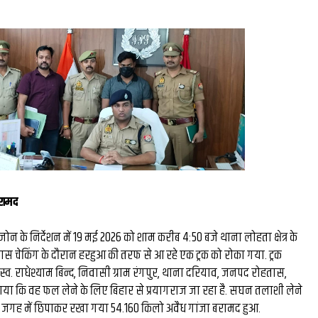
मिस्टर बीस्ट से दो घंटे की
बातचीत, फिर छोड़ी ₹26 लाख
नौकरी: कैसे हैरी उप्पल बने 
के बड़े फूड व्लॉगर...
बरामद
जोन के निर्देशन में 19 मई 2026 को शाम करीब 4:50 बजे थाना लोहता क्षेत्र के
स चेकिंग के दौरान हरहुआ की तरफ से आ रहे एक ट्रक को रोका गया. ट्रक
 स्व. राधेश्याम बिन्द, निवासी ग्राम रंगपुर, थाना दरियाव, जनपद रोहतास,
ताया कि वह फल लेने के लिए बिहार से प्रयागराज जा रहा है. सघन तलाशी लेने
प्‍त जगह में छिपाकर रखा गया 54.160 किलो अवैध गांजा बरामद हुआ.