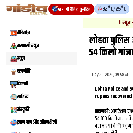
32°C
/
25°C
AI गार्गी दैनिक बुलेटिन
1
.
न्यूज़
-
वाराणसी में बाबतप
वीडियोज़
लोहता पुलिस 
वाराणसी न्यूज़
54 किलो गांज
न्यूज़
राजनीति
May 20, 2026, 09:58 AM
|
P
फिल्मी
Lohta Police and S
rupees recovered
साहित्य
संस्कृति
वाराणसी:
आपरेशन चक्र
54.160 किलोग्राम अवैध 
ख़ान पान और जीवनशैली
बरामद गांजे की अनुमा