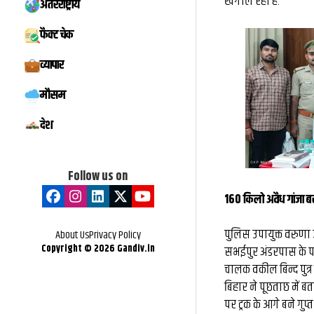
खंगाल रही है.
अंतरराष्ट्रीय
फैक्ट चेक
व्यापार
मौसम
देश
Follow us on
160 किलो अवैध गांजा 
पुलिस उपायुक्त वरुणा 
About Us
Privacy Policy
Copyright ©
2026
Gandiv.in
सभईपुर अंडरपास के पा
चालक वकील बिन्द पुत्र
बिहार ने पूछताछ में ब
पर ट्रक के आगे बने गु