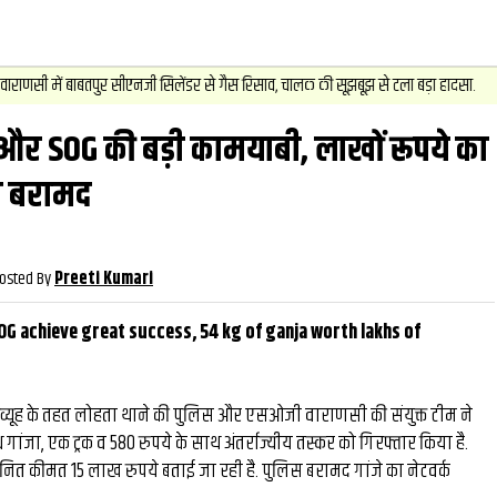
2
.
न्यूज़
-
ुर सीएनजी सिलेंडर से गैस रिसाव, चालक की सूझबूझ से टला बड़ा हादसा.
चेसि
और SOG की बड़ी कामयाबी, लाखों रूपये का
वीडियो
और देख
ा बरामद
osted By
Preeti Kumari
OG achieve great success, 54 kg of ganja worth lakhs of
व्यूह के तहत लोहता थाने की पुलिस और एसओजी वाराणसी की संयुक्त टीम ने
गांजा, एक ट्रक व 580 रुपये के साथ अंतर्राज्यीय तस्कर को गिरफ्तार किया है.
नित कीमत 15 लाख रुपये बताई जा रही है. पुलिस बरामद गांजे का नेटवर्क