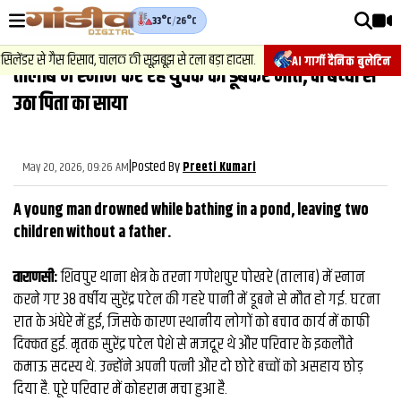
33°C
/
26°C
वीडियोज़
2
.
न्यूज़
-
ंडर से गैस रिसाव, चालक की सूझबूझ से टला बड़ा हादसा.
चेसिस नंबर बदलकर व
AI गार्गी दैनिक बुलेटिन
तालाब में स्‍नान कर रहे युवक की डूबकर मौत, दो बच्‍चों से
वाराणसी न्यूज़
उठा पिता का साया
न्यूज़
राजनीति
|
Posted By
May 20, 2026, 09:26 AM
Preeti Kumari
फिल्मी
A young man drowned while bathing in a pond, leaving two
साहित्य
children without a father.
संस्कृति
वाराणसी:
शिवपुर थाना क्षेत्र के तरना गणेशपुर पोखरे (तालाब) में स्‍नान
करने गए 38 वर्षीय सुरेंद्र पटेल की गहरे पानी में डूबने से मौत हो गई. घटना
ख़ान पान और जीवनशैली
रात के अंधेरे में हुई, जिसके कारण स्थानीय लोगों को बचाव कार्य में काफी
अंतरराष्ट्रीय
दिक्कत हुई. मृतक सुरेंद्र पटेल पेशे से मजदूर थे और परिवार के इकलौते
कमाऊ सदस्य थे. उन्होंने अपनी पत्नी और दो छोटे बच्चों को असहाय छोड़
फैक्ट चेक
दिया है. पूरे परिवार में कोहराम मचा हुआ है.