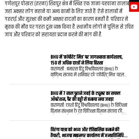
गणेशपुर पोखरा (तरना) शिवपुर क्षेत्र में स्थित एक जाना-पहचाना तालाब है
जहां अक्सर लोग नहाने या अन्य कामों के लिए जाते हैं. ऐसे तालाबों में
गहराई और सुरक्षा की कमी अक्सर हादसों का कारण बनती है. परिवार ने
मृतक की मौत पर गहरा दुख व्यक्त किया है. स्थानीय लोगों ने पुलिस से उचित
जांच और परिवार को सहायता प्रदान करने की मांग की है.
BHU में ‘कॉर्पोरेट मित्र’ पर जागरूकता कार्यशाला,
150 से अधिक छात्रों ने लिया हिस्सा
वाराणसी : बनारस हिंदू विश्वविद्यालय (BHU) के
वाणिज्य संकाय में शनिवार को ‘कॉर्पोरेट मित्र’ पहल
को लेकर जागरूकता कार्यशाला का आयोजन किया
गया। कार्यशाला का उद्देश्य छात्रों को व्यावहारिक
कॉर्पोरेट कौशल से जोड़ना, उनकी रोजगार क्षमता
BHU में 7 साल पुराने जबड़े के ट्यूमर का सफल
बढ़ाना और पेशेवर विकास के लिए तैयार करना था।
ऑपरेशन, पैर की हड्डी से बनाया नया जबड़ा
इसमें अंतिम वर्ष के 150 से अधिक स्नातक और
वाराणसी: काशी हिंदू विश्वविद्यालय (BHU) के चिकित्सा
स्नातकोत्तर छात्रों ने भाग लिया।कार्यक्रम में इंस्टीट्यूट
विज्ञान संस्थान के दंत चिकित्सा विज्ञान संकाय की
ऑफ चार्टर्ड अकाउंटेंट्स ऑफ इंडिया (ICAI) के सेंट्रल
ओरल एवं मैक्सिलोफेसियल सर्जरी (OMFS) इकाई ने
काउंसिल सदस्य सीए ज्ञान चंद्र मिश्रा मुख्य अतिथि के
जटिल सर्जरी कर 35 वर्षीय युवक को नई जिंदगी दी।
रूप में शामिल हुए। इसके अलावा सीए के.एन. गौतम
युवक के निचले जबड़े में करीब सात वर्षों से
तिरंगा यात्रा को भव्य और ऐतिहासिक बनाने की
और ICAI वाराणसी शाखा के उपाध्यक्ष सीए विकास
एमेलोब्लास्टोमा ट्यूमर था, जिसके कारण उसके चेहरे
तैयारी, भाजपा महानगर कार्यालय में जनप्रतिनिधियों