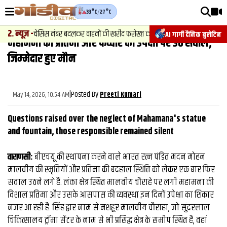
33°C
/
27°C
वीडियोज़
.
न्यूज़
-
चेसिस नंबर बदलकर वाहनों की खरीद फरोख्‍त का खुलासा, मुन्ना बजरंगी के गुर्गे और द
AI गार्गी दैनिक बुलेटिन
महामना की प्रतिमा और फव्वारे की उपेक्षा पर उठे सवाल,
वाराणसी न्यूज़
जिम्‍मेदार हुए मौन
न्यूज़
राजनीति
|
Posted By
May 14, 2026, 10:54 AM
Preeti Kumari
फिल्मी
Questions raised over the neglect of Mahamana's statue
साहित्य
and fountain, those responsible remained silent
संस्कृति
वाराणसी:
बीएचयू की स्थापना करने वाले भारत रत्न पंडित मदन मोहन
मालवीय की स्मृतियों और प्रतिमा की बदहाल स्थिति को लेकर एक बार फिर
ख़ान पान और जीवनशैली
सवाल उठने लगे हैं. लंका क्षेत्र स्थित मालवीय चौराहे पर लगी महामना की
अंतरराष्ट्रीय
विशाल प्रतिमा और उसके आसपास की व्यवस्था इन दिनों उपेक्षा का शिकार
नजर आ रही है. सिंह द्वार नाम से मशहूर मालवीय चौराहा, जो सुंदरलाल
फैक्ट चेक
चिकित्सालय ट्रॉमा सेंटर के नाम से भी प्रसिद्ध क्षेत्र के समीप स्थित है, वहां