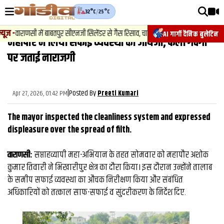
32°C
/
25°C
वीडियोज़
ज़
-
वाराणसी में बाबतपुर सीएनजी सिलेंडर से गैस रिसाव, चालक की सूझबूझ से टला बड़ा हादसा.
AI गार्गी दैनिक बुलेटिन
महापौर ने लिया सफाई व्यवस्था का जायजा, फैली गंदगी
वाराणसी न्यूज़
पर जताई नाराजगी
न्यूज़
राजनीति
|
Posted By
Apr 27, 2026, 01:42 PM
Preeti Kumari
फिल्मी
The mayor inspected the cleanliness system and expressed
साहित्य
displeasure over the spread of filth.
संस्कृति
​वाराणसी:
सप्ताहव्यापी महा-अभियान के तहत सोमवार को महापौर अशोक
कुमार तिवारी ने भिखारीपुर क्षेत्र का दौरा किया। इस दौरान उन्होंने तालाब
ख़ान पान और जीवनशैली
के समीप सफाई व्यवस्था का औचक निरीक्षण किया और संबंधित
अंतरराष्ट्रीय
अधिकारियों को तत्काल साफ-सफाई व सुंदरीकरण के निर्देश दिए.
फैक्ट चेक