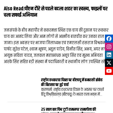
Also Read:
पीएम दौरे से पहले बदला शहर का स्वरूप, फाइलों पर
चला सफाई अभियान
जनसंपर्क के बीच महापौर ने ककरमत्ता स्थित एक चाय की दुकान पर रुककर
चाय का आनंद लिया और आम लोगों से आत्मीय बातचीत कर उनका हाल
जाना। ​इस अवसर पर भाजपा जिलाध्यक्ष एवं एमएलसी हंसराज विश्वकर्मा,
पार्षद सुरेश पटेल, श्याम भूषण, अतुल पांडेय, विनीत सिंह, अभय, अपर नगर
आयुक्त सविता यादव, जलकल महाप्रबंधक अनूप सिंह एवं मुख्य अभियंता
आरके सिंह सहित बड़ी संख्या में पदाधिकारी व स्थानीय लोग उपस्थित रहे।
राष्ट्रीय हथकरघा दिवस पर बीएचयू में बनारसी ब्रोकेड
की विरासत पर हुई चर्चा
वाराणसी: राष्ट्रीय हथकरघा दिवस के अवसर पर काशी
हिंदू विश्वविद्यालय (बीएचयू) के भारत कला भवन में
“धागों से बेहतरीन परिधान तक” विषय पर विशेष
बातचीत का आयोजन किया गया। कार्यक्रम में बनारस
के ब्रोकेड और बनारसी वस्त्रों की समृद्ध परंपरा, उनकी
25 साल बाद फिर टूटी रामनगर रामलीला की