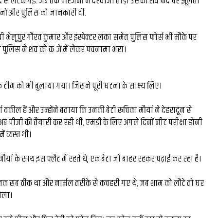
दे से लटक गई. जब तक परिजनों ने दरवाजा तोड़ा उसका शव फंदे पर झूलता
घंटे की
रंग मल्हार में संदूक पर दिख
नों और पुलिस को जानकारी दी.
26 लाख की
कला कौशल, प्रकृति संरक्षण
 भेलूपुर गौरव कुमार और इंस्पेक्टर लंका समेत पुलिस फोर्स भी मौके पर
ची पुलिस ने शव को कब्जे में लेकर पंचनामा भरा।
ल बने देश
दिया संदेश...
र...
 टीम को भी बुलाया गया। जिसने पूरी घटना के साक्ष्य लिए।
या वकील हैं और उन्होंने बताया कि उनकी बेटी रूचिका मौर्या ने देहरादून से
 अब पीजी की तैयारी कर रही थी, एमडी के लिए अगले दिनों नीट परीक्षा होनी
ं व्यस्त थी।
ौर्या के साथ इस फ्लैट में रहते थे, एक बेटा जो बाहर रहकर पढ़ाई कर रहा है।
 तक सब ठीक था और नार्मल तरीके से कचहरी गए थे, जब शाम को लौटे तो घर
िला।