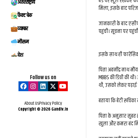
बेड पर स्टूल रखकर फं
अंतरराष्ट्रीय
मिस्टर बीस्ट से दो 
मिला, इसके बाद परिज
फैक्ट चेक
बातचीत, फिर छोड़ी ₹
जानकारी के बाद एसीपी
व्यापार
पहुंची। सूचना पर पहुं
नौकरी: कैसे हैरी उप्प
मौसम
के बड़े फूड व्लॉग
इसके साथ ही फारेंसिक
देश
पिता अवनींद्र नाथ मौर्
Follow us on
MBBS की डिग्री की थी।
थी, उसको लेकर पढ़ाई मे
बताया कि बेटी रूचिका म
About Us
Privacy Policy
Copyright ©
2026
Gandiv.in
पिता के अनुसार सुबह
खुला और कमरा बंद म