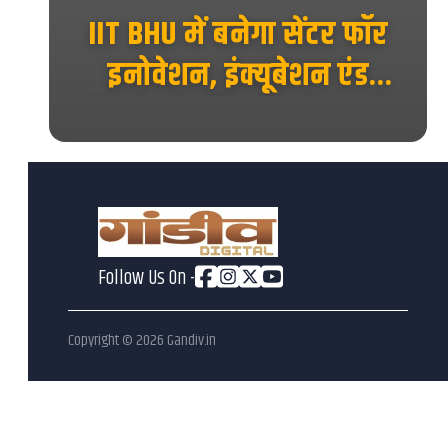
ाया
IIT BHU में बनेगा सेंटर फॉर
 का
इनोवेशन, इंक्यूबेशन एंड
एंटरप्रेन्योरशिप, स्टार्टअप को
मिलेगा नया मंच...
Follow Us On -
Copyright ©
2026
Gandiv.in