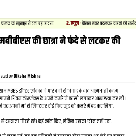
2
.
न्यूज़
-
सूझबूझ से टला बड़ा हादसा.
चेसिस नंबर बदलकर वाहनों की खरीद फरोख्‍त का ख
मबीबीएस की छात्रा ने फंदे से लटकर की
वीडियो
और देखें
और देख
osted By
Diksha Mishra
म MBBS डॉक्टर रुचिका ने परिजनों से विवाद के बाद आत्मघाती कदम
सामने शिवम कॉम्प्लेक्स के अपने कमरे में फांसी लगाकर आत्महत्या कर ली।
ले वह अपनी मां से लिपटकर रोई फिर खुद को कमरे में बंद कर लिया.
 से दरवाजा पीटते रहे। कई कॉल किए, लेकिन उसका फोन नहीं उठा.