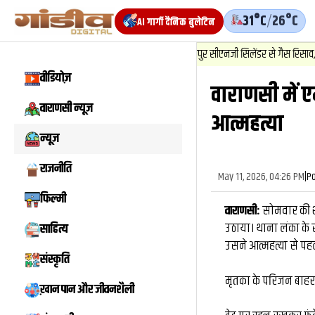
31°C
/
26°C
AI गार्गी दैनिक बुलेटिन
1
.
न्यूज़
-
वाराणसी में बाबतपुर सीएनजी सिलेंडर से गैस रिसाव, चालक की 
वीडियोज़
वाराणसी में ए
वीडियो
वाराणसी न्यूज़
आत्महत्या
न्यूज़
राजनीति
May 11, 2026, 04:26 PM
|
P
फिल्मी
वाराणसी:
सोमवार की शा
उठाया। थाना लंका के 
साहित्य
उसने आत्महत्या से पह
संस्कृति
मृतका के परिजन बाहर
ख़ान पान और जीवनशैली