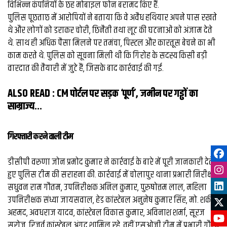
विभिन्न कंपनियों के छह मोबाइल फोन बरामद किए हैं.
पुलिस पूछताछ में आरोपियों ने बताया कि वे अवैध हथियार अपने पास रखते
थे और लोगों को डराकर चोरी, छिनैती तथा लूट की घटनाओं को अंजाम देते
थे. साथ ही अधिक पैसा मिलने पर तमंचा, पिस्टल और कारतूस बेचने का भी
काम करते थे. पुलिस को सूचना मिली थी कि गिरोह के सदस्य किसी बड़ी
वारदात की तैयारी में जुटे हैं, जिसके बाद कार्रवाई की गई.
ALSO READ :
CM पोर्टल पर सड़क ‘पूर्ण’, जमीन पर गड्ढों का
साम्राज्य…
गिरफ्तारी करने वाली टीम
डीसीपी वरुणा जोन प्रमोद कुमार ने कार्रवाई के बारे में पूरी जानकारी देते
हुए पुलिस टीम की सराहना की. कार्रवाई में चोलापुर थाना प्रभारी निरीक्षक
सधुवन राम गौतम, उपनिरीक्षक अनिल कुमार, पुरुषोत्तम लाल, महिला
उपनिरीक्षक संध्या जायसवाल, हेड कांस्टेबल अनुनेष कुमार सिंह, मो. शकील
अहमद, अवधराज यादव, कांस्टेबल विकास कुमार, अविनाश शर्मा, सूरज
सरोज, रिजर्व कांस्टेबल अंगद शामिल रहे. वहीं एसओजी टीम में प्रभारी गौरव