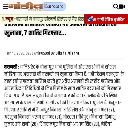
33°C
/
27°C
वीडियोज़
.
न्यूज़
-
वाराणसी में बाबतपुर सीएनजी सिलेंडर से गैस रिसाव, चालक की सूझबूझ से टला बड़ा हा
AI गार्गी दैनिक बुलेटिन
वाराणसी में सोशल मीडिया पर असलहों की तस्‍करी का
वाराणसी न्यूज़
खुलासा, 7 शातिर गिरफ्तार...
न्यूज़
राजनीति
|
Posted By
Jun 16, 2026, 07:32 AM
Diksha Mishra
फिल्मी
वाराणसी :
कमिश्नरेट के चोलापुर थाने पुलिस ने और एसओजी ने सोशल
साहित्य
मीडिया पर असलहों की तस्‍करी का खुलासा किया है. "ऑपरेशन चक्रव्यूह" के
तहत बड़ी सफलता हासिल करते हुए अवैध असलहों की खरीद-फरोख्त और
संस्कृति
आपराधिक गतिविधियों में लिप्त गिरोह के सात शातिर बदमाशों को गिरफ्तार
किया गया है. इस संयुक्त टीम ने मंगलवार को कटारी ब्लॉक के पीछे स्थित
ख़ान पान और जीवनशैली
अंडरपास के पास से सभी आरोपियों को गिरफ्तार किया. पुलिस के अनुसार
अंतरराष्ट्रीय
गिरफ्तार शातिरों में रैचनपुर निवासी अखिलेश उर्फ मोनू राजभर (27),
अटेसुआ निवासी अरुण राजभर (21), धौरहरा (चौबेपुर) निवासी हिमांशु
फैक्ट चेक
कुमार उर्फ सनी (28), शिवरामपुर निवासी आभाष सिंह (23), नेहियां