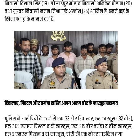
व्यापार
निवासी विशाल सिंह (19), गोसाईंपुर मोहांव निवासी अनिकेत चौहान (20)
तथा गुरवट निवासी नमन मिश्रा उर्फ अस्तीशू (25) शामिल हैं. इनमें कई के
मौसम
खिलाफ पूर्व के मामले दर्ज हैं.
देश
Privacy
Policy
right
26
iv.in
रिवाल्वर, पिस्टल और तमंचा सहित अलग अलग बोर के कारतूस बरामद
पुलिस ने आरोपियों के कब्जे से एक .32 बोर रिवाल्वर, छह कारतूस (.32 बोर),
एक 7.65 एमएम पिस्टल व दो कारतूस, एक .315 बोर तमंचा व तीन कारतूस,
एक 9 एमएम पिस्टल व दो कारतूस, चोरी की एक मोटरसाइकिल तथा