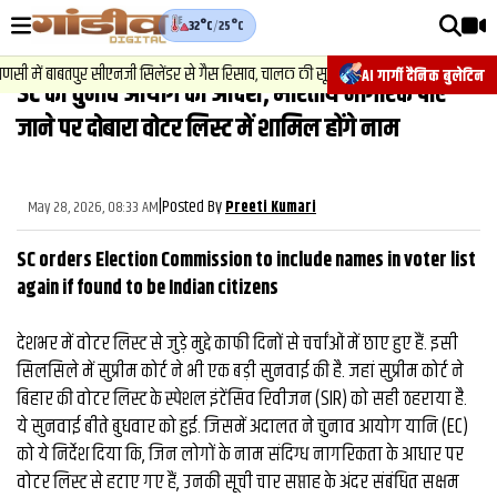
32°C
/
25°C
वीडियोज़
2
.
न्य
ं बाबतपुर सीएनजी सिलेंडर से गैस रिसाव, चालक की सूझबूझ से टला बड़ा हादसा.
AI गार्गी दैनिक बुलेटिन
SC का चुनाव आयोग को आदेश, भारतीय नागरिक पाए
वाराणसी न्यूज़
जाने पर दोबारा वोटर लिस्ट में शामिल होंगे नाम
न्यूज़
राजनीति
|
Posted By
May 28, 2026, 08:33 AM
Preeti Kumari
फिल्मी
SC orders Election Commission to include names in voter list
साहित्य
again if found to be Indian citizens
संस्कृति
देशभर में वोटर लिस्ट से जुड़े मुद्दे काफी दिनों से चर्चांओं में छाए हुए हैं. इसी
सिलसिले में सुप्रीम कोर्ट ने भी एक बड़ी सुनवाई की है. जहां सुप्रीम कोर्ट ने
ख़ान पान और जीवनशैली
बिहार की वोटर लिस्ट के स्पेशल इंटेंसिव रिवीजन (SIR) को सही ठहराया है.
अंतरराष्ट्रीय
ये सुनवाई बीते बुधवार को हुई. जिसमें अदालत ने चुनाव आयोग यानि (EC)
को ये निर्देश दिया कि, जिन लोगों के नाम संदिग्ध नागरिकता के आधार पर
फैक्ट चेक
वोटर लिस्ट से हटाए गए हैं, उनकी सूची चार सप्ताह के अंदर संबंधित सक्षम