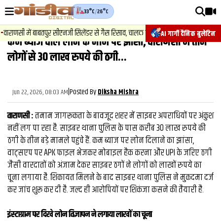
33°C
/
26°C
वीडियोज़
राणसी में बाबतपुर सीएनजी सिलेंडर से गैस रिसाव, चालक की सूझबूझ से टला बड़ा हादसा.
AI गार्गी दैनिक बुलेटिन
कम ब्याज वाले लोन के नाम पर झांसा, वाराणसी में तीन
वाराणसी न्यूज़
लोगों से 30 लाख रुपये की ठगी...
न्यूज़
राजनीति
|
Posted By
Jun 22, 2026, 08:03 AM
Diksha Mishra
फिल्मी
वाराणसी :
तमाम जागरूकता के बावजूद शहर में साइबर अपराधियों पर अंकुश
साहित्य
नहीं लग पा रहा है. साइबर थाना पुलिस के पास करीब 30 लाख रुपये की
ठगी के तीन बड़े मामले पहुंचे हैं. कम ब्याज पर लोन दिलाने का झांसा,
संस्कृति
वाट्सएप पर APK फाइल भेजकर मोबाइल हैक करना और UPI के जरिए ठगी
जैसी वारदातों को अंजाम देकर साइबर ठगों ने लोगों को लाखों रुपये का
ख़ान पान और जीवनशैली
चूना लगाया है. शिकायत मिलने के बाद साइबर थाना पुलिस ने मुकदमा दर्ज
अंतरराष्ट्रीय
कर जांच शुरू कर दी है. जल्‍द ही आरोपियों पर शिकंजा कसने की तैयारी है.
फैक्ट चेक
इंस्टाग्राम पर दिखे लोन विज्ञापन ने लगाया लाखों का चूना