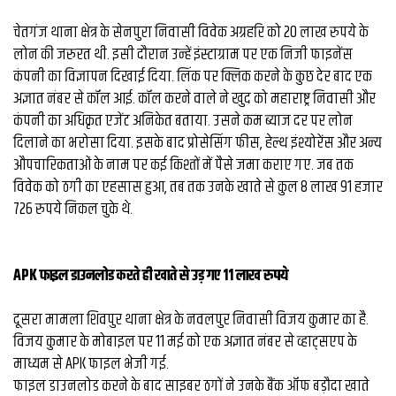
व्यापार
चेतगंज थाना क्षेत्र के सेनपुरा निवासी विवेक अग्रहरि को 20 लाख रुपये के
मौसम
लोन की जरुरत थी. इसी दौरान उन्हें इंस्टाग्राम पर एक निजी फाइनेंस
देश
कंपनी का विज्ञापन दिखाई दिया. लिंक पर क्लिक करने के कुछ देर बाद एक
अज्ञात नंबर से कॉल आई. कॉल करने वाले ने खुद को महाराष्ट्र निवासी और
कंपनी का अधिकृत एजेंट अनिकेत बताया. उसने कम ब्याज दर पर लोन
Privacy
दिलाने का भरोसा दिया. इसके बाद प्रोसेसिंग फीस, हेल्थ इंश्योरेंस और अन्य
Policy
right
औपचारिकताओं के नाम पर कई किश्तों में पैसे जमा कराए गए. जब तक
26
विवेक को ठगी का एहसास हुआ, तब तक उनके खाते से कुल 8 लाख 91 हजार
iv.in
726 रुपये निकल चुके थे.
APK फाइल डाउनलोड करते ही खाते से उड़ गए 11 लाख रुपये
दूसरा मामला शिवपुर थाना क्षेत्र के नवलपुर निवासी विजय कुमार का है.
विजय कुमार के मोबाइल पर 11 मई को एक अज्ञात नंबर से व्हाट्सएप के
माध्यम से APK फाइल भेजी गई.
फाइल डाउनलोड करने के बाद साइबर ठगों ने उनके बैंक ऑफ बड़ौदा खाते