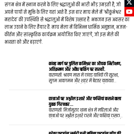
संगम क्षेत्र में स्नान करने के लिए श्रद्धालुओं की भारी भीड़ उमड़ती है, जो
अपने पापों से मुक्ति के लिए यहां आते हैं. इस बार माघ मेले में ‘श्रीकुंभेश्वर
महादेव’ की उपस्थिति से श्रद्धालुओं में विशेष उत्साह है. भक्तजन इस अवसर का
लाभ उठाने के लिए तैयार हैं. माघ मेला में विभिन्न धार्मिक अनुष्ठान, भजन-
कीर्तन और सांस्कृतिक कार्यक्रम आयोजित किए जाएंगे, जो इस मेले की
भव्यता को और बढ़ाएंगे.
कांवड़ मार्ग पर पुलिस कमिश्नर का औचक निरीक्षण,
अतिक्रमण और अवैध पार्किंग पर सख्ती.
वाराणसी: श्रावण मास में कांवड़ यात्रियों की सुरक्षा,
सुगम आवागमन और शहर में बेहतर यातायात
व्यवस्था बनाए रखने को लेकर वाराणसी पुलिस
कमिश्नरेट पूरी तरह अलर्ट है. इसी क्रम में पुलिस
आयुक्त कमिश्नरेट वाराणसी मोहित अग्रवाल ने
छात्राओं पर अश्लील इशारे और फब्तियां कसने वाला
शनिवार को मंडुवाडीह से गोदौलिया तक शहरी कांवड़
युवक गिरफ्तार...
मार्ग का आकस्मिक स्थलीय निरीक्षण किया. इस
वाराणसी: मिर्जामुराद थाना क्षेत्र में महिलाओं और
दौरान उन्होंने सुरक्षा व्यवस्था, यातायात प्रबंधन और
छात्राओं पर अश्लील इशारे करने और फब्तियां कसकर
भीड़ नियंत्रण की तैयारियों का जायजा लिया.पुलिस
परेशान करने के आरोप में मिशन शक्ति/एंटी रोमियो
आयुक्त ने कांवड़ मार्ग पर विभिन्न स्थानों पर रुककर
टीम ने एक युवक को गिरफ्तार किया है.पुलिस ने
व्यवस्थाओं को देखा और मौके पर मौजूद पुलिस
आरोपी के खिलाफ मुकदमा दर्ज कर विधिक कार्रवाई
बरेका फुटबॉल नर्सरी बनी महिला फुटबॉल लीग की