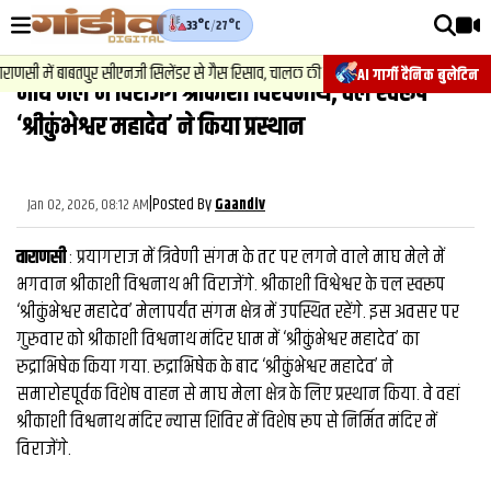
33°C
/
27°C
वीडियोज़
2
सी में बाबतपुर सीएनजी सिलेंडर से गैस रिसाव, चालक की सूझबूझ से टला बड़ा हादसा.
AI गार्गी दैनिक बुलेटिन
माघ मेले में विराजेंगे श्रीकाशी विश्‍वनाथ, चल स्‍वरूप
वाराणसी न्यूज़
‘श्रीकुंभेश्वर महादेव’ ने किया प्रस्‍थान
न्यूज़
राजनीति
|
Posted By
Jan 02, 2026, 08:12 AM
Gaandiv
फिल्मी
वाराणसी
: प्रयागराज में त्रिवेणी संगम के तट पर लगने वाले माघ मेले में
साहित्य
भगवान श्रीकाशी विश्वनाथ भी विराजेंगे. श्रीकाशी विश्वेश्वर के चल स्वरूप
‘श्रीकुंभेश्वर महादेव’ मेलापर्यंत संगम क्षेत्र में उपस्थित रहेंगे. इस अवसर पर
संस्कृति
गुरुवार को श्रीकाशी विश्वनाथ मंदिर धाम में ‘श्रीकुंभेश्वर महादेव’ का
रुद्राभिषेक किया गया. रुद्राभिषेक के बाद ‘श्रीकुंभेश्वर महादेव’ ने
ख़ान पान और जीवनशैली
समारोहपूर्वक विशेष वाहन से माघ मेला क्षेत्र के लिए प्रस्थान किया. वे वहां
अंतरराष्ट्रीय
श्रीकाशी विश्वनाथ मंदिर न्यास शिविर में विशेष रूप से निर्मित मंदिर में
विराजेंगे.
फैक्ट चेक