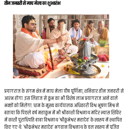
व्यापार
तीन जनवरी से माघ मेला का शुभारंभ
मौसम
देश
Privacy
Policy
right
26
iv.in
प्रयागराज के संगम क्षेत्र में माघ मेला पौष पूर्णिमा, शनिवार तीन जनवरी से
आरंभ होगा. इस ल‍िहाज से कुंभ का भी व‍िशेष लाभ प्रयागराज आने वाले
भक्‍तों को म‍िलेगा. धाम के मुख्य कार्यपालक अधिकारी विश्व भूषण मिश्र ने
बताया कि पिछले वर्ष महाकुंभ में भी श्रीकाशी विश्वनाथ मंदिर न्यास शिविर
में काशी पुराधिपति बाबा विश्वनाथ ‘श्रीकुंभेश्वर महादेव’ के स्वरूप में स्थापित
किए गए थे. ‘श्रीकुंभेश्वर महादेव’ भगवान विश्वनाथ के चल स्वरूप में पूजित