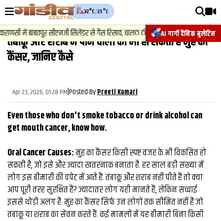
32°C
/
25°C
वीडियोज़
सी में बाबतपुर सीएनजी सिलेंडर से गैस रिसाव, चालक की सूझबूझ से टला बड़ा हादसा.
AI गार्गी दैनिक बुलेटिन
तंबाकू और शराब न पीने वालों को भी हो सकता है मुंह का
वाराणसी न्यूज़
कैंसर, जानिए कैसे
न्यूज़
राजनीति
|
Posted By
Apr 23, 2026, 01:28 PM
Preeti Kumari
फिल्मी
Even those who don't smoke tobacco or drink alcohol can
साहित्य
get mouth cancer, know how.
संस्कृति
Oral Cancer Causes:
मुंह का कैंसर किसी स्पष्ट वजह के भी विकसित हो
सकती है, जो इसे और ज्यादा खतरनाक बनाता है. हर साल बड़ी संख्या में
ख़ान पान और जीवनशैली
लोग इस बीमारी की चपेट में आते हैं. तंबाकू और शराब नहीं पीते हैं तो क्या
अंतरराष्ट्रीय
आप पूरी तरह सुरक्षित हैं? ज्यादातर लोग यही मानते हैं, लेकिन सच्चाई
इससे थोड़ी अलग है. मुंह का कैंसर सिर्फ उन लोगों तक सीमित नहीं है जो
फैक्ट चेक
तंबाकू या शराब का सेवन करते हैं. कई मामलों में यह बीमारी बिना किसी