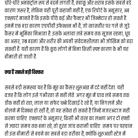
धीरे-धीरे अनकंट्रोल रूप से बढ़ने लगती हैं, तंबाकू और शराब इसके सबसे बड़े
कारण जरूर हैं, लेकिन यही पूरी कहानी नहीं है, एक रिपोर्ट के अनुसार, अब
एक्सपर्ट मानते हैं कि इसके पीछे कई और फैक्टर भी जिम्मेदार हो सकते हैं.
इनमें एक बड़ा कारण एचपीवी इंफेक्शन भी है, जो खासतौर पर गले से जुड़े
कैंसर में भूमिका निभाता है. इसके अलावा लंबे समय तक सूजन रहना, धूप
का असर, उम्र बढ़ना और शरीर की अपनी संवेदनशीलता भी जोखिम को बढ़ा
सकती है. यही कारण है कि कुछ लोगों में बिना किसी स्पष्ट कारण के भी यह
बीमारी हो जाती है.
क्या है सबसे बड़ी दिक्कत
सबसे बड़ी समस्या यह है कि मुंह का कैंसर शुरुआत में दर्द नहीं देता. यही
वजह है कि लोग इसे गंभीरता से नहीं लेते. अगर मुंह में घाव लंबे समय तक
ठीक नहीं हो रहा, लाल या सफेद धब्बे दिखाई दे रहे हैं, या निगलने और
बोलने में दिक्कत हो रही है, तो यह संकेत हो सकते हैं जिन्हें नजरअंदाज नहीं
करना चाहिए. एक्सपर्ट के अनुसार, किसी भी तरह का लक्षण अगर दो हफ्तों
से ज्यादा समय तक बना रहे, तो तुरंत जांच करानी चाहिए. समय पर पहचान
ही इस बीमारी से बचने का सबसे बड़ा तरीका है, क्योंकि शुरुआती स्टेज में