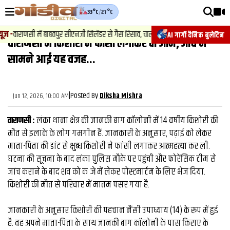
33°C
/
27°C
वीडियोज़
ज़
-
वाराणसी में बाबतपुर सीएनजी सिलेंडर से गैस रिसाव, चालक की सूझबूझ से टला बड़ा हादसा.
AI गार्गी दैनिक बुलेटिन
वाराणसी में किशोरी ने फांसी लगाकर दी जान, जांच में
वाराणसी न्यूज़
सामने आई यह वजह...
न्यूज़
राजनीति
|
Posted By
Jun 12, 2026, 10:00 AM
Diksha Mishra
फिल्मी
वाराणसी :
लंका थाना क्षेत्र की जानकी बाग कॉलोनी में 14 वर्षीय किशोरी की
साहित्य
मौत से इलाके के लोग गमगीन हैं. जानकारी के अनुसार, पढ़ाई को लेकर
माता-पिता की डांट से क्षुब्‍ध किशोरी ने फांसी लगाकर आत्महत्या कर ली.
संस्कृति
घटना की सूचना के बाद लंका पुलिस मौके पर पहुंची और फोरेंसिक टीम से
जांच कराने के बाद शव को कब्जे में लेकर पोस्टमार्टम के लिए भेज दिया.
ख़ान पान और जीवनशैली
किशोरी की मौत से परिवार में मातम पसर गया है.
अंतरराष्ट्रीय
जानकारी के अनुसार किशोरी की पहचान नैंसी उपाध्याय (14) के रूप में हुई
फैक्ट चेक
है. वह अपने माता-पिता के साथ जानकी बाग कॉलोनी के पास किराए के