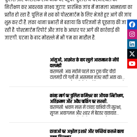
निरीक्षण कर आवश्यक साक्ष्य जुटाए. प्रारंभिक जांच में मामला आत्महत्या का
प्रतीत हो रहा है. पुलिस ने शव को पोस्टमार्टम के लिए भेजते हुए आगे की जांच
शुरू कर दी है. लंका थाना प्रभारी ने बताया कि परिजनों से पूछताछ की जा
रही है. पोस्टमार्टम रिपोर्ट और जांच के आधार पर आगे की कार्रवाई की
जाएगी. घटना के बाद मोहल्ले में भी गम का माहौल है.
आँसुओं, आक्रोश के बाद खुले आसमान के नीचे
दालमंडी
वाराणसी: आठ महीने पहले तक कुछ फीट चौडी
दालमंडी की गली से आसमान नजर नहीं आता था।
अब यह 17.5 मीटर चौड़ी हो गई है। आज भूमि पूजन के
साथ इसके रोड बनने की शुरुआत भी हो गई। लेकिन
यह बदलाव यूं ही नहीं हो गया। इस गली में बसे सैकड़ों
कांवड़ मार्ग पर पुलिस कमिश्नर का औचक निरीक्षण,
लोगों के मकान दुकान टूटे, इस दर्द में उनके आंसु बहे।
अतिक्रमण और अवैध पार्किंग पर सख्ती.
समय समय पर उनका आक्रोश भी झलका अरसे तक
वाराणसी: श्रावण मास में कांवड़ यात्रियों की सुरक्षा,
जिंदगी खाना बदोश भी रही।कभी तंग गलियों, भीड़
सुगम आवागमन और शहर में बेहतर यातायात
और दुकानों से गुलजार रहने वाली वाराणसी की
व्यवस्था बनाए रखने को लेकर वाराणसी पुलिस
दालमंडी अब एक नए रूप में नजर आएगी. लंबे समय
कमिश्नरेट पूरी तरह अलर्ट है. इसी क्रम में पुलिस
से चल रहे चौड़ीकरण और ध्वस्तीकरण की कार्रवाई
आयुक्त कमिश्नरेट वाराणसी मोहित अग्रवाल ने
छात्राओं पर अश्लील इशारे और फब्तियां कसने वाला
के बाद रविवार को यहां मॉडल सड़क के निर्माण की
शनिवार को मंडुवाडीह से गोदौलिया तक शहरी कांवड़