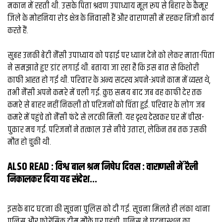
व्यापार
मकान में रहती थी. उसके पिता श्रवण उपाध्याय मूल रूप से बिहार के कैमूर
जिले के मोहनिया रोड क्षेत्र के निवासी हैं और वाराणसी में रहकर निजी कार्य
मौसम
करते हैं.
देश
सुबह उनकी बेटी नैंसी उपाध्याय को पढ़ाई पर ध्यान देने को लेकर माता-पिता
ने समझाते हुए डांट लगाई थी. बताया जा रहा है कि इस बात से किशोरी
Privacy
काफी आहत हो गई थी. परिवार के अन्य सदस्य अपने-अपने काम में व्यस्त थे,
Policy
right
तभी नैंसी अपने कमरे में चली गई. कुछ समय बाद जब वह काफी देर तक
26
कमरे से बाहर नहीं निकली तो परिजनों को चिंता हुई. परिवार के लोग जब
iv.in
कमरे में पहुंचे तो नैंसी फंदे से लटकी मिली. यह दृश्य देखकर घर में चीख-
पुकार मच गई. परिजनों ने तत्काल उसे नीचे उतारा, लेकिन तब तक उसकी
मौत हो चुकी थी.
ALSO READ :
विश्व बाल श्रम निषेध दिवस : वाराणसी में रैली
निकालकर दिया यह संदेश...
इसके बाद घटना की सूचना पुलिस को दी गई. सूचना मिलते ही लंका थाना
पुलिस और फोरेंसिक टीम मौके पर पहुंची. पुलिस ने घटनास्थल का