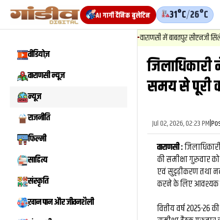
31°C
/
26°C
AI गार्गी दैनिक बुलेटिन
1
.
न्यूज़
-
वाराणसी में बाबतपुर सीएनजी सिलेंडर से 
वीडियोज़
जिलाधिकारी न
वीडियो
वाराणसी न्यूज़
समय से पूरी क
न्यूज़
राजनीति
Jul 02, 2026, 02:23 PM
|
Po
फिल्मी
वाराणसी :
जिलाधिकारी सत
की समीक्षा गुरुवार को
साहित्य
एवं सुदृढ़ीकरण तथा नव 
संस्कृति
करने के लिए आवश्यक नि
ख़ान पान और जीवनशैली
वित्तीय वर्ष 2025-26 क