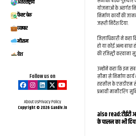
समीक्षा बैठक गुरुवार को
अंतरराष्ट्रीय
मिस्टर बीस्ट से दो 
योजनाओं के अंतर्गत नि
फैक्ट चेक
निर्माण कार्यों की जा
बातचीत, फिर छोड़ी ₹
जरूरी निर्देश दिया.
व्यापार
नौकरी: कैसे हैरी उप्प
जिलाधिकारी ने कहा कि
मौसम
के बड़े फूड व्लॉग
हो या कोई अन्य बाधा
की रजिस्ट्री करवाना सु
देश
उन्होंने कहा कि इन सब
Follow us on
सीमा से निर्माण कार्य 
तहसील के एसडीएम से स
प्रभावी मानीटरिंग सुन
About Us
Privacy Policy
Copyright ©
2026
Gandiv.in
also read:
टीईटी 
के पालन का भी दिया