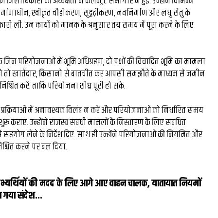
 जिलाधिकारी की अध्यक्षता में कलेक्ट्रेट सभागार में हुई. उन्होंने विभिन्न
घंटे की
रंग मल्हार में संदूक पर दिख
र्माणाधीन, स्वीकृत चौड़ीकरण, सुदृढ़ीकरण, नवनिर्माण और लघु सेतु के
नकारी ली. उन कार्यों को मानक के अनुसार तय समय में पूरा करने के लिए
26 लाख की
कला कौशल, प्रकृति संरक्षण
ल बने देश
दिया संदेश...
 जिन परियोजनाओं में भूमि अधिग्रहण, दो पक्षों की विवादित भूमि का मामला
र...
 हो तो खातेदार, किसानो से बातचीत कर आपसी समझौते के माध्यम से जमीन
निश्चित करें. ताकि परियोजना शीघ्र पूरी हो सके.
 प्रक्रियाओं में अनावश्यक विलंब न करें और परियोजनाओं को निर्धारित समय
शुरू कराएं. उन्होंने राजस्व संबंधी मामलों के निस्तारण के लिए संबंधित
हयोग लेने के निर्देश दिए. साथ ही उन्होंने परियोजनाओं की नियमित और
िश्चित करने पर बल दिया.
अभ्यर्थियों की मदद के लिए आगे आए वाहन चालक, यातायात नियमों
 गया संदेश...