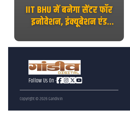
ाया
IIT BHU में बनेगा सेंटर फॉर
 का
इनोवेशन, इंक्यूबेशन एंड
एंटरप्रेन्योरशिप, स्टार्टअप को
मिलेगा नया मंच...
Follow Us On -
Copyright ©
2026
Gandiv.in