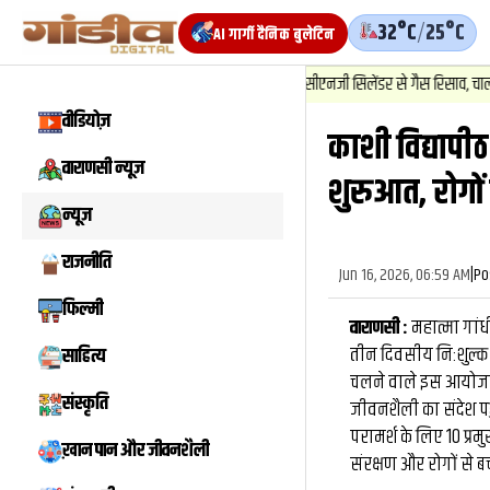
32°C
/
25°C
AI गार्गी दैनिक बुलेटिन
1
.
न्यूज़
-
वाराणसी में बाबतपुर सीएनजी सिलेंडर से गैस रिसाव, चालक की सूझबूझ
वीडियोज़
काशी विद्यापीठ
वीडियो
वाराणसी न्यूज़
शुरुआत, रोगों
न्यूज़
राजनीति
Jun 16, 2026, 06:59 AM
|
Po
फिल्मी
वाराणसी :
महात्मा गांधी
तीन दिवसीय नि:शुल्क 
साहित्य
चलने वाले इस आयोजन का
संस्कृति
जीवनशैली का संदेश पहु
परामर्श के लिए 10 प्रमुख
ख़ान पान और जीवनशैली
संरक्षण और रोगों से ब