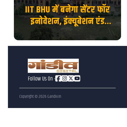
ाया
IIT BHU में बनेगा सेंटर फॉर
 का
इनोवेशन, इंक्यूबेशन एंड
एंटरप्रेन्योरशिप, स्टार्टअप को
मिलेगा नया मंच...
Follow Us On -
Copyright ©
2026
Gandiv.in