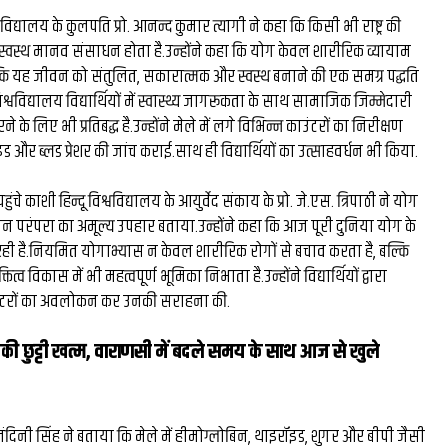
घंटे की
रंग मल्हार में संदूक पर दिख
वविद्यालय के कुलपति प्रो. आनन्द कुमार त्यागी ने कहा कि किसी भी राष्ट्र की
 स्वस्थ मानव संसाधन होता है.उन्होंने कहा कि योग केवल शारीरिक व्यायाम
26 लाख की
कला कौशल, प्रकृति संरक्षण
्कि यह जीवन को संतुलित, सकारात्मक और स्वस्थ बनाने की एक समग्र पद्धति
श्वविद्यालय विद्यार्थियों में स्वास्थ्य जागरूकता के साथ सामाजिक जिम्मेदारी
ल बने देश
दिया संदेश...
े लिए भी प्रतिबद्ध है.उन्होंने मेले में लगे विभिन्न काउंटरों का निरीक्षण
र...
 और ब्लड प्रेशर की जांच कराई.साथ ही विद्यार्थियों का उत्साहवर्धन भी किया.
हुंचे काशी हिन्दू विश्वविद्यालय के आयुर्वेद संकाय के प्रो. जे.एस. त्रिपाठी ने योग
ञान परंपरा का अमूल्य उपहार बताया.उन्होंने कहा कि आज पूरी दुनिया योग के
रही है.नियमित योगाभ्यास न केवल शारीरिक रोगों से बचाव करता है, बल्कि
्व विकास में भी महत्वपूर्ण भूमिका निभाता है.उन्होंने विद्यार्थियों द्वारा
उंटरों का अवलोकन कर उनकी सराहना की.
ी की छुट्टी खत्म, वाराणसी में बदले समय के साथ आज से खुले
. नंदिनी सिंह ने बताया कि मेले में हीमोग्लोबिन, थाइरॉइड, शुगर और बीपी जैसी