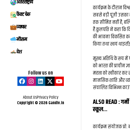
अंतरराष्ट्रीय
मिस्टर बीस्ट से दो 
कार्यक्रम के दौरान विश्
फैक्ट चेक
सबसे बड़ी पूंजी उसका
बातचीत, फिर छोड़ी ₹
तक सीमित नहीं है, बल
व्यापार
है.कुलपति ने कहा कि वि
नौकरी: कैसे हैरी उप्प
की भावना विकसित करने क
मौसम
के बड़े फूड व्लॉग
किया तथा स्वयं थाइरॉइड
देश
मुख्य अतिथि के रूप में प
को भारत की प्राचीन ज्
Follow us on
महत्व को स्वीकार कर 
मानसिक शांति और व्यक्तित
संचालित विभिन्न का
About Us
Privacy Policy
ALSO READ :
गर्म
Copyright ©
2026
Gandiv.in
स्कूल…
कार्यक्रम संयोजक प्रो