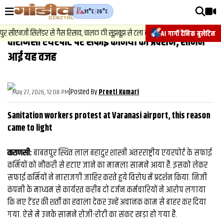
31°C
/
26°C
वीडियोज़
2
.
न्यूज़
-
 सीएनजी सिलेंडर से गैस रिसाव, चालक की सूझबूझ से टला बड़ा हादसा.
चेसिस 
AI गार्गी दैनिक बुलेटिन
वाराणसी एयरपोर्ट पर सफाई कर्मियों का प्रदर्शन, सामने
वाराणसी न्यूज़
आई यह वजह
न्यूज़
राजनीति
|
Posted By
May 27, 2026, 12:08 PM
Preeti Kumari
फिल्मी
Sanitation workers protest at Varanasi airport, this reason
साहित्य
came to light
संस्कृति
वाराणसी:
बाबतपुर स्थित लाल बहादुर शास्त्री अंतरराष्ट्रीय एयरपोर्ट के सफाई
कर्मियों को नौकरी से हटाए जाने का मामला सामने आया है. इसको लेकर
ख़ान पान और जीवनशैली
सफाई कर्मियों ने नाराजगी जाहिर करते हुये विरोध में प्रदर्शन किया. निजी
अंतरराष्ट्रीय
कंपनी के माध्यम से कार्यरत करीब दो दर्जन कर्मचारियों ने आरोप लगाया
कि नए टेंडर की शर्तों का हवाला देकर उन्हें अचानक काम से बाहर कर दिया
फैक्ट चेक
गया. ऐसे मे उनके सामने रोजी-रोटी का संकट खड़ा हो गया है.