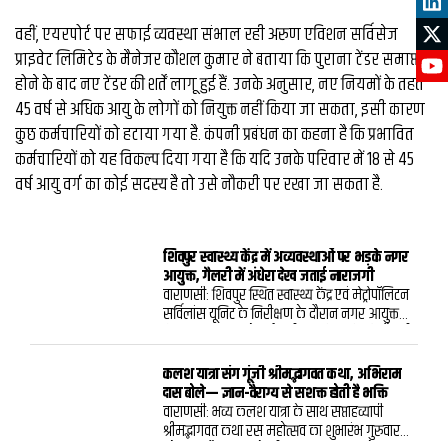
वहीं, एयरपोर्ट पर सफाई व्यवस्था संभाल रही अरुण एविशन सर्विसेज
प्राइवेट लिमिटेड के मैनेजर कौशल कुमार ने बताया कि पुराना टेंडर समाप्त
होने के बाद नए टेंडर की शर्तें लागू हुई हैं. उनके अनुसार, नए नियमों के तहत
45 वर्ष से अधिक आयु के लोगों को नियुक्त नहीं किया जा सकता, इसी कारण
कुछ कर्मचारियों को हटाया गया है. कंपनी प्रबंधन का कहना है कि प्रभावित
कर्मचारियों को यह विकल्प दिया गया है कि यदि उनके परिवार में 18 से 45
वर्ष आयु वर्ग का कोई सदस्य है तो उसे नौकरी पर रखा जा सकता है.
शिवपुर स्वास्थ्य केंद्र में अव्यवस्थाओं पर भड़के नगर
आयुक्त, गैलरी में अंधेरा देख जताई नाराजगी
वाराणसी: शिवपुर स्थित स्वास्थ्य केंद्र एवं मेट्रोपॉलिटन
सर्विलांस यूनिट के निरीक्षण के दौरान नगर आयुक्त
हिमांशु नागपाल को कई गंभीर खामियां मिलीं। गैलरी
में प्रकाश व्यवस्था नहीं होने और डॉक्टरों के चेंबरों के
बाहर किसी प्रकार का सूचना बोर्ड न होने पर उन्होंने
कलश यात्रा संग गूंजी श्रीमद्भागवत कथा, अभिराम
अधिकारियों को फटकार लगाते हुए तत्काल सुधार के
दास बोले— ज्ञान-वैराग्य से सशक्त होती है भक्ति
निर्देश दिए।गुरुवार को किए गए औचक निरीक्षण में
वाराणसी: भव्य कलश यात्रा के साथ सप्ताहव्यापी
नगर आयुक्त ने पाया कि निर्माण कार्य पूरा होने के
श्रीमद्भागवत कथा रस महोत्सव का शुभारंभ गुरुवार
बावजूद स्वास्थ्य केंद्र में बुनियादी सुविधाएं अधूरी हैं।