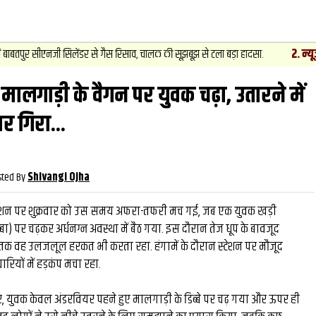
2
.
न्यूज़
-
िलेंडर से गैस रिसाव, चालक की सूझबूझ से टला बड़ा हादसा.
चेसिस नंबर बदलक
र मालगाड़ी के वैगन पर युवक चढ़ा, उतारने में
वीडियो
और देखें
और देख
र गिरा...
sted By
Shivangi Ojha
स्टेशन पर शुक्रवार को उस समय अफरा-तफरी मच गई, जब एक युवक खड़ी
‍बा) पर चढ़कर अर्धनग्न अवस्था में बैठ गया. इस दौरान तेज धूप के बावजूद
तक वह उलजलूल हरकत भी करता रहा. हंगामें के दौरान स्टेशन पर मौजूद
चारियों में हड़कंप मचा रहा.
नुसार, युवक केवल अंडरवियर पहने हुए मालगाड़ी के डिब्‍बे पर चढ़ गया और ऊपर ही