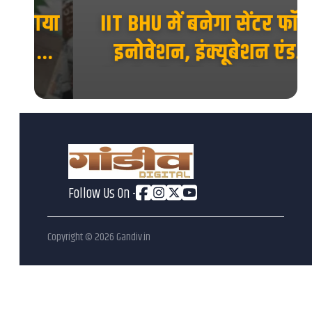
ाया
IIT BHU में बनेगा सेंटर फॉर
 का
इनोवेशन, इंक्यूबेशन एंड
एंटरप्रेन्योरशिप, स्टार्टअप को
मिलेगा नया मंच...
Follow Us On -
Copyright ©
2026
Gandiv.in