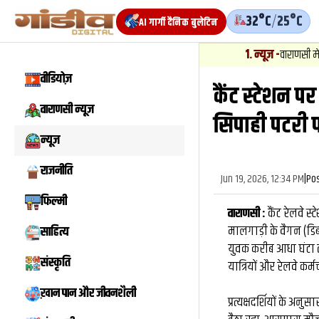
32°C
/
25°C
AI गार्गी दैनिक बुलेटिन
1
.
न्यूज़
-
वाराणसी में बाबतपुर सीएनजी स
वीडियोज़
कैंट स्‍टेशन प
वीडियो
वाराणसी न्यूज़
सिपाही पटरी प
न्यूज़
राजनीति
Jun 19, 2026, 12:34 PM
|
Po
फिल्मी
वाराणसी :
कैंट रेलवे 
मालगाड़ी के वैगन (डिब्
साहित्य
युवक करीब आधा घंटा 
संस्कृति
यात्रियों और रेलवे कर्म
ख़ान पान और जीवनशैली
प्रत्यक्षदर्शियों के अ