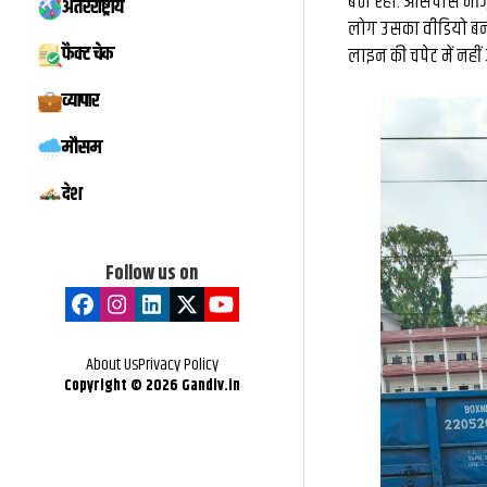
बैठा रहा. आसपास मौजू
अंतरराष्ट्रीय
मिस्टर बीस्ट से दो 
लोग उसका वीडियो बनाने
फैक्ट चेक
लाइन की चपेट में नही
बातचीत, फिर छोड़ी ₹
व्यापार
नौकरी: कैसे हैरी उप्प
मौसम
के बड़े फूड व्लॉग
देश
Follow us on
About Us
Privacy Policy
Copyright ©
2026
Gandiv.in