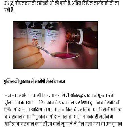
व्यापार
317(2) बीएनएस की बढ़ोत्तरी भी की गयी है. अग्रिम विधिक कार्यवाही की जा
रही है.
मौसम
देश
Privacy
Policy
right
26
iv.in
पुलिस की पूछताछ में आरोपी ने खोला राज
सप्‍तसागर क्षेत्र निवासी गिरफ्तार आरोपी अनिरुद्ध यादव ने पूछताछ में
पुलिस को बताया कि मेरे मकान के प्रथम तल पर स्थित दुकान व बेसमेंट में
स्थित गोदाम को आदित्य जायसवाल ने किराये पर लिया था. जिसमें आदित्य
जायसवाल दवा की दुकान व गोदाम चलाता था. जब जनवरी महीने में
आदित्य जायसवाल कफ सीरप वाले मुकदमें में जेल चला गया तो उक्त दुकान