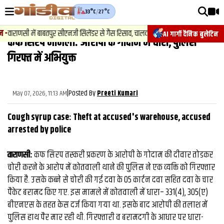
33°C
/
27°C
वीडियोज़
ाराणसी में बाबतपुर सीएनजी सिलेंडर से गैस रिसाव, चालक की सूझबूझ से टला बड़ा हादसा.
AI गार्गी दैनिक बुलेटिन
कफ सिरप मामला: आरोपी के गोदाम में चोरी, पुलिस
वाराणसी न्यूज़
गिरफ्त में अभियुक्त
न्यूज़
राजनीति
|
Posted By
May 07, 2026, 11:13 AM
Preeti Kumari
फिल्मी
Cough syrup case: Theft at accused's warehouse, accused
साहित्य
arrested by police
संस्कृति
वाराणसी:
कफ सिरप तस्‍करी प्रकरण के आरोपी के गोदाम की दीवार तोडकर
चोरी करने के आरोप में कोतवाली थाने की पुलिस ने एक व्‍यक्ति को गिरफ्तार
ख़ान पान और जीवनशैली
किया है. उसके कब्‍जे से चोरी की गई दवा के 05 कार्टन दवा सहित दवा के चार
अंतरराष्ट्रीय
पैकेट बरामद किए गए. इस मामले में कोतवाली में धारा– 331(4), 305(ए)
बीएनएस के तहत केस दर्ज किया गया था. इसके बाद आरोपी की तलाश में
फैक्ट चेक
पुलिस हाथ पैर मार रही थी. गिरफ्तारी व बरामदगी के आधार पर धारा-