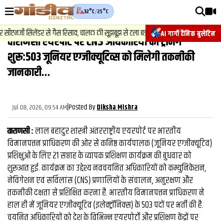
32°C
/
25°C
वीडियोज़
2
.
न्यूज़
-
सीएनजी सिलेंडर से गैस रिसाव, चालक की सूझबूझ से टला बड़ा हादसा.
चेसिस न
AI गार्गी दैनिक बुलेटिन
वाराणसी एयरपोर्ट पर CNS अधिकारियों की ट्रेनिंग
वाराणसी न्यूज़
शुरू:503 जूनियर एग्जीक्यूटिव्स को मिलेगी तकनीकी
न्यूज़
जानकारी...
राजनीति
|
Posted By
फिल्मी
Jul 08, 2026, 09:54 AM
Diksha Mishra
साहित्य
वाराणसी :
लाल बहादुर शास्त्री अंतरराष्ट्रीय एयरपोर्ट पर भारतीय
विमानपत्तन प्राधिकरण की ओर से कनिष्ठ कार्यपालक (जूनियर एग्जीक्यूटिव)
संस्कृति
प्रशिक्षुओं के लिए 21 सप्ताह के व्यापक प्रशिक्षण कार्यक्रम की बुधवार को
ख़ान पान और जीवनशैली
शुरूआत हुई. कार्यक्रम का उद्देश्य नवचयनित अधिकारियों को कम्युनिकेशन,
नेविगेशन एवं सर्विलांस (CNS) प्रणालियों के संचालन, अनुरक्षण और
अंतरराष्ट्रीय
तकनीकी दक्षता से प्रशिक्षित करना है. भारतीय विमानपत्तन प्राधिकरण ने
फैक्ट चेक
हाल ही में जूनियर एग्जीक्यूटिव (इलेक्ट्रॉनिक्स) के 503 पदों पर भर्ती की है.
चयनित अधिकारियों को देश के विभिन्न एयरपोर्टों और प्रशिक्षण केंद्रों पर