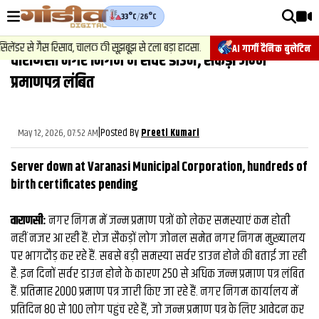
33°C
/
26°C
वीडियोज़
2
.
न्यूज़
-
डर से गैस रिसाव, चालक की सूझबूझ से टला बड़ा हादसा.
चेसिस नंबर बदलकर व
AI गार्गी दैनिक बुलेटिन
वाराणसी नगर निगम में सर्वर डाउन, सैकड़ों जन्‍म
वाराणसी न्यूज़
प्रमाणपत्र लंबित
न्यूज़
राजनीति
|
Posted By
May 12, 2026, 07:52 AM
Preeti Kumari
फिल्मी
Server down at Varanasi Municipal Corporation, hundreds of
साहित्य
birth certificates pending
संस्कृति
वाराणसी:
नगर निगम में जन्म प्रमाण पत्रों को लेकर समस्याएं कम होती
नहीं नजर आ रही हैं. रोज सैकड़ों लोग जाेनल समेत नगर निगम मुख्‍यालय
ख़ान पान और जीवनशैली
पर भागदौड़ कर रहे हैं. सबसे बड़ी समस्‍या सर्वर डाउन होने की बताई जा रही
अंतरराष्ट्रीय
है. इन दिनों सर्वर डाउन होने के कारण 250 से अधिक जन्म प्रमाण पत्र लंबित
हैं. प्रतिमाह 2000 प्रमाण पत्र जारी किए जा रहे हैं. नगर निगम कार्यालय में
फैक्ट चेक
प्रतिदिन 80 से 100 लोग पहुंच रहे हैं, जो जन्म प्रमाण पत्र के लिए आवेदन कर