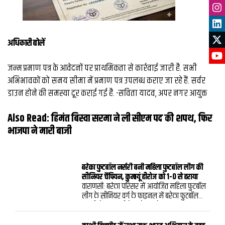
अधिकारी बोलें
जन्म प्रमाण पत्र के आवेदनों पर प्राथमिकता से कार्रवाई जारी है. सभी
अभिभावकों को समय सीमा में प्रमाण पत्र उपलब्ध कराए जा रहे हैं. सर्वर
डाउन होने की समस्या दूर कराई गई है. -सविता यादव, अपर नगर आयुक्त
Also Read:
हिमंत बिस्वा सरमा ने ली सीएम पद की शपथ, फिर
भाजपा ने मारी बाजी
बरेका फुटबॉल नर्सरी बनी महिला फुटबॉल लीग की
सीनियर चैंपियन, कुमायूं हीरोज को 1-0 से हराया
वाराणसी: बरेका परिसर में आयोजित महिला फुटबॉल
लीग के सीनियर वर्ग के फाइनल में बरेका फुटबॉल
नर्सरी ने कुमायूं हीरोज को 1-0 से हराकर खिताब
अपने नाम कर लिया। शनिवार को खेले गए रोमांचक
मुकाबले में प्रीति यादव का निर्णायक गोल बरेका