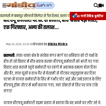
32°C
/
25°C
वीडियोज़
ाणसी में बाबतपुर सीएनजी सिलेंडर से गैस रिसाव, चालक की सूझबूझ से टला बड़ा हादसा.
AI गार्गी दैनिक बुलेटिन
बीएचयू कर्मचारी पर बैट से हमला, बीच-बचाव पड़ा भारी;
वाराणसी न्यूज़
एक गिरफ्तार, अन्य की तलाश...
न्यूज़
राजनीति
|
Posted By
May 24, 2026, 03:30 AM
Diksha Mishra
फिल्मी
वाराणसी:
लंका थाना क्षेत्र के साकेत नगर मार्ग पर शनिवार को दो पक्षों के
साहित्य
बीच हो रहे विवाद में बीच-बचाव करना बीएचयू कर्मचारी को भारी पड़ गया.
विवाद शांत कराने पहुंचे कर्मचारी पर दबंगों ने अचानक हमला बोल दिया
संस्कृति
और बैट, लात-घूंसों व हाथ-पैर से बेरहमी से पीटकर लहूलुहान कर दिया.
घटना में घायल कर्मचारी के सिर में गंभीर चोट आई और उन्हें इलाज के लिए
ख़ान पान और जीवनशैली
बीएचयू ट्रॉमा सेंटर में भर्ती कराया गया, जहां डॉक्टरों ने सिर पर पांच टांके
अंतरराष्ट्रीय
लगाए.
फैक्ट चेक
घायल बीएचयू कर्मचारी चंद्रमा प्रसाद ने बताया कि वह अपने घर लौट रहे थे.