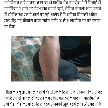
व्यापार
इसी दौरान साकेत नगर मार्ग पर दो पक्षों के बीच मारपीट होती दिखाई दी.
इंसानियत के नाते वह बीच-बचाव कराने पहुंचे, लेकिन मामला शांत कराने
मौसम
की कोशिश उन पर ही भारी पड़ गई. आरोप है कि नरिया निवासी अंकित
देश
पाल, बिट्ट बाबू, विकास यादव समेत करीब 10 से 12 लोगों ने उन पर हमला
कर दिया.
Privacy
Policy
right
26
iv.in
पीड़ित के अनुसार हमलावरों ने बैट से उनके सिर पर वार किया, जिससे वह
गंभीर रूप से घायल होकर सड़क पर गिर पड़े। इसके बाद भी आरोपियों ने
उन्हें दौड़ा-दौड़ाकर पीटा. सिर फटने से काफी खून बहने लगा और वह मौके